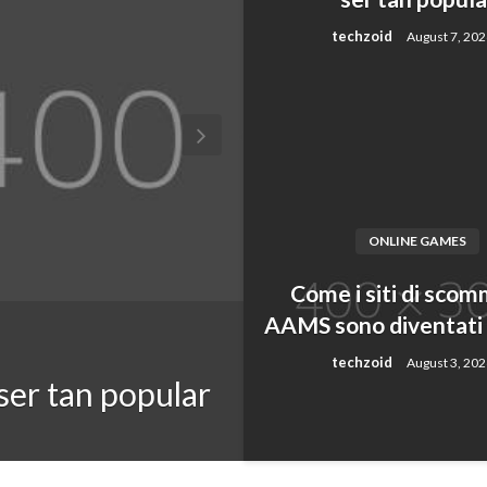
techzoid
August 7, 202
ONLINE GAMES
Come i siti di sco
ONLINE GAMES
AAMS sono diventati 
オンラインカ
techzoid
August 3, 202
 ser tan popular
るための考え
techzoid
August 5, 2026