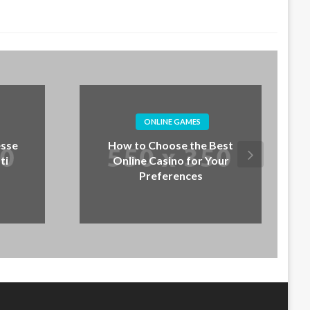
ONLINE GAMES
esse
How to Choose the Best
ti
Online Casino for Your
Preferences