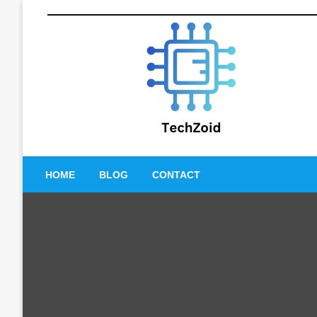
Skip
to
content
Tech Zoid
HOME
BLOG
CONTACT