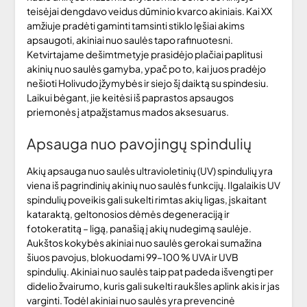
teisėjai dengdavo veidus dūminio kvarco akiniais. Kai XX
amžiuje pradėti gaminti tamsinti stiklo lęšiai akims
apsaugoti, akiniai nuo saulės tapo rafinuotesni.
Ketvirtajame dešimtmetyje prasidėjo plačiai paplitusi
akinių nuo saulės gamyba, ypač po to, kai juos pradėjo
nešioti Holivudo įžymybės ir siejo šį daiktą su spindesiu.
Laikui bėgant, jie keitėsi iš paprastos apsaugos
priemonės į atpažįstamus mados aksesuarus.
Apsauga nuo pavojingų spindulių
Akių apsauga nuo saulės ultravioletinių (UV) spindulių yra
viena iš pagrindinių akinių nuo saulės funkcijų. Ilgalaikis UV
spindulių poveikis gali sukelti rimtas akių ligas, įskaitant
kataraktą, geltonosios dėmės degeneraciją ir
fotokeratitą – ligą, panašią į akių nudegimą saulėje.
Aukštos kokybės akiniai nuo saulės gerokai sumažina
šiuos pavojus, blokuodami 99–100 % UVA ir UVB
spindulių. Akiniai nuo saulės taip pat padeda išvengti per
didelio žvairumo, kuris gali sukelti raukšles aplink akis ir jas
varginti. Todėl akiniai nuo saulės yra prevencinė