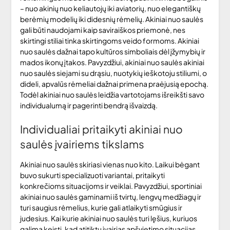
– nuo ​​akinių nuo keliautojų iki aviatorių, nuo elegantiškų
berėmių modelių iki didesnių rėmelių. Akiniai nuo saulės
gali būti naudojami kaip saviraiškos priemonė, nes
skirtingi stiliai tinka skirtingoms veido formoms. Akiniai
nuo saulės dažnai tapo kultūros simboliais dėl įžymybių ir
mados ikonų įtakos. Pavyzdžiui, akiniai nuo saulės akiniai
nuo saulės siejami su drąsiu, nuotykių ieškotoju stiliumi, o
dideli, apvalūs rėmeliai dažnai primena praėjusią epochą.
Todėl akiniai nuo saulės leidžia vartotojams išreikšti savo
individualumą ir pagerinti bendrą išvaizdą.
Individualiai pritaikyti akiniai nuo
saulės įvairiems tikslams
Akiniai nuo saulės skiriasi vienas nuo kito. Laikui bėgant
buvo sukurti specializuoti variantai, pritaikyti
konkrečioms situacijoms ir veiklai. Pavyzdžiui, sportiniai
akiniai nuo saulės gaminami iš tvirtų, lengvų medžiagų ir
turi saugius rėmelius, kurie gali atlaikyti smūgius ir
judesius. Kai kurie akiniai nuo saulės turi lęšius, kuriuos
galima keisti, kad atitiktų įvairias apšvietimo situacijas.