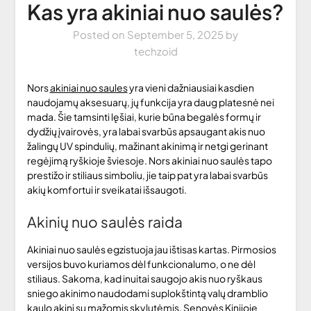
Kas yra akiniai nuo saulės?
Posted on
September 5, 2025
by
techzoid
Nors
akiniai nuo saules
yra vieni dažniausiai kasdien
naudojamų aksesuarų, jų funkcija yra daug platesnė nei
mada. Šie tamsinti lęšiai, kurie būna begalės formų ir
dydžių įvairovės, yra labai svarbūs apsaugant akis nuo
žalingų UV spindulių, mažinant akinimą ir netgi gerinant
regėjimą ryškioje šviesoje. Nors akiniai nuo saulės tapo
prestižo ir stiliaus simboliu, jie taip pat yra labai svarbūs
akių komfortui ir sveikatai išsaugoti.
Akinių nuo saulės raida
Akiniai nuo saulės egzistuoja jau ištisas kartas. Pirmosios
versijos buvo kuriamos dėl funkcionalumo, o ne dėl
stiliaus. Sakoma, kad inuitai saugojo akis nuo ryškaus
sniego akinimo naudodami suplokštintą valų dramblio
kaulo akinį su mažomis skylutėmis. Senovės Kinijoje