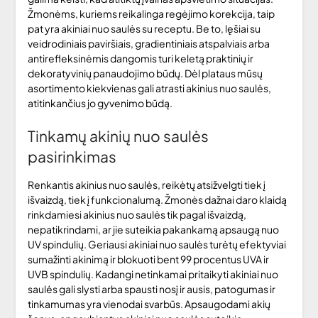
Žmonėms, kuriems reikalinga regėjimo korekcija, taip
pat yra akiniai nuo saulės su receptu. Be to, lęšiai su
veidrodiniais paviršiais, gradientiniais atspalviais arba
antirefleksinėmis dangomis turi keletą praktinių ir
dekoratyvinių panaudojimo būdų. Dėl plataus mūsų
asortimento kiekvienas gali atrasti akinius nuo saulės,
atitinkančius jo gyvenimo būdą.
Tinkamų akinių nuo saulės
pasirinkimas
Renkantis akinius nuo saulės, reikėtų atsižvelgti tiek į
išvaizdą, tiek į funkcionalumą. Žmonės dažnai daro klaidą
rinkdamiesi akinius nuo saulės tik pagal išvaizdą,
nepatikrindami, ar jie suteikia pakankamą apsaugą nuo
UV spindulių. Geriausi akiniai nuo saulės turėtų efektyviai
sumažinti akinimą ir blokuoti bent 99 procentus UVA ir
UVB spindulių. Kadangi netinkamai pritaikyti akiniai nuo
saulės gali slysti arba spausti nosį ir ausis, patogumas ir
tinkamumas yra vienodai svarbūs. Apsaugodami akių