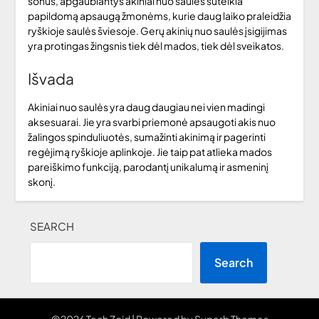
šonus, apgaubiantys akiniai nuo saulės suteikia
papildomą apsaugą žmonėms, kurie daug laiko praleidžia
ryškioje saulės šviesoje. Gerų akinių nuo saulės įsigijimas
yra protingas žingsnis tiek dėl mados, tiek dėl sveikatos.
Išvada
Akiniai nuo saulės yra daug daugiau nei vien madingi
aksesuarai. Jie yra svarbi priemonė apsaugoti akis nuo
žalingos spinduliuotės, sumažinti akinimą ir pagerinti
regėjimą ryškioje aplinkoje. Jie taip pat atlieka mados
pareiškimo funkciją, parodantį unikalumą ir asmeninį
skonį.
SEARCH
Search