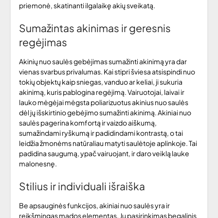
priemonė, skatinanti ilgalaikę akių sveikatą.
Sumažintas akinimas ir geresnis
regėjimas
Akinių nuo saulės gebėjimas sumažinti akinimą yra dar
vienas svarbus privalumas. Kai stipri šviesa atsispindi nuo
tokių objektų kaip sniegas, vanduo ar keliai, ji sukuria
akinimą, kuris pablogina regėjimą. Vairuotojai, laivai ir
lauko mėgėjai mėgsta poliarizuotus akinius nuo saulės
dėl jų išskirtinio gebėjimo sumažinti akinimą. Akiniai nuo
saulės pagerina komfortą ir vaizdo aiškumą,
sumažindami ryškumą ir padidindami kontrastą, o tai
leidžia žmonėms natūraliau matyti saulėtoje aplinkoje. Tai
padidina saugumą, ypač vairuojant, ir daro veiklą lauke
malonesnę.
Stilius ir individuali išraiška
Be apsauginės funkcijos, akiniai nuo saulės yra ir
reikšmingas mados elementas. Jų pasirinkimas begalinis