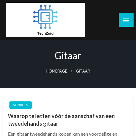
Skip
to
content
Tech Zoid
Gitaar
HOMEPAGE
GITAAR
SERVICES
Waarop te letten vóór de aanschaf van een
tweedehands gitaar
Een gitaar tweedehands kopen kan een voordelige en