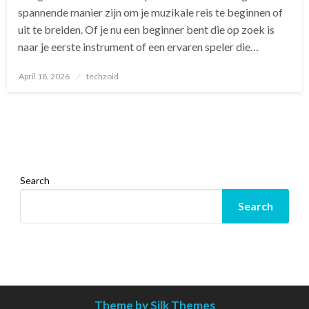
spannende manier zijn om je muzikale reis te beginnen of
uit te breiden. Of je nu een beginner bent die op zoek is
naar je eerste instrument of een ervaren speler die…
Posted
April 18, 2026
techzoid
on
Search
Search
Theme by Silk Themes