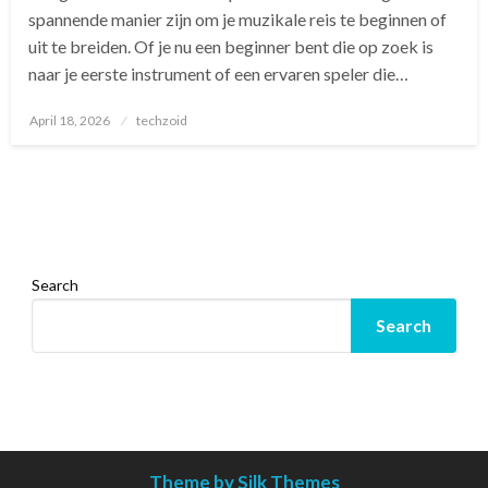
spannende manier zijn om je muzikale reis te beginnen of
uit te breiden. Of je nu een beginner bent die op zoek is
naar je eerste instrument of een ervaren speler die…
Posted
April 18, 2026
techzoid
on
Search
Search
Theme by Silk Themes