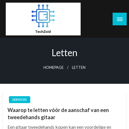
Skip
to
content
Tech Zoid
Letten
HOMEPAGE
LETTEN
SERVICES
Waarop te letten vóór de aanschaf van een
tweedehands gitaar
Een gitaar tweedehands kopen kan een voordelige en