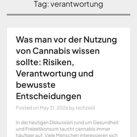
Tag:
verantwortung
Was man vor der Nutzung
von Cannabis wissen
sollte: Risiken,
Verantwortung und
bewusste
Entscheidungen
Posted on
May 21, 2026
by
techzoid
In der heutigen Diskussion rund um Gesundheit
und Freizeitkonsum taucht cannabis immer
häufiger auf. Viele Menschen interessieren sich