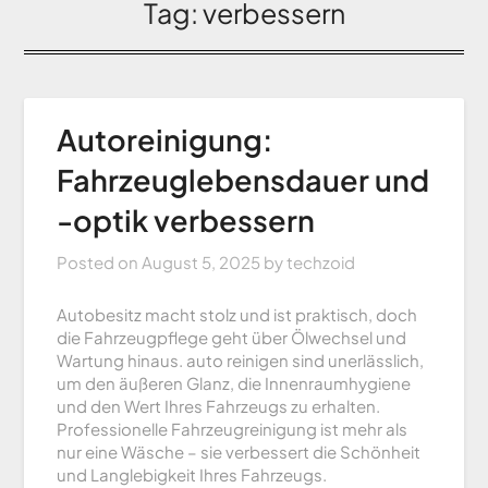
Tag:
verbessern
Autoreinigung:
Fahrzeuglebensdauer und
-optik verbessern
Posted on
August 5, 2025
by
techzoid
Autobesitz macht stolz und ist praktisch, doch
die Fahrzeugpflege geht über Ölwechsel und
Wartung hinaus. auto reinigen sind unerlässlich,
um den äußeren Glanz, die Innenraumhygiene
und den Wert Ihres Fahrzeugs zu erhalten.
Professionelle Fahrzeugreinigung ist mehr als
nur eine Wäsche – sie verbessert die Schönheit
und Langlebigkeit Ihres Fahrzeugs.