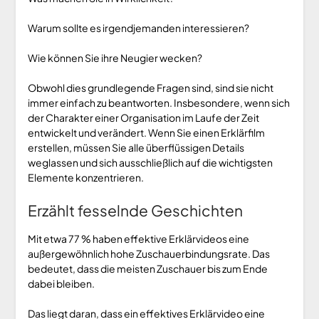
Warum sollte es irgendjemanden interessieren?
Wie können Sie ihre Neugier wecken?
Obwohl dies grundlegende Fragen sind, sind sie nicht
immer einfach zu beantworten. Insbesondere, wenn sich
der Charakter einer Organisation im Laufe der Zeit
entwickelt und verändert. Wenn Sie einen Erklärfilm
erstellen, müssen Sie alle überflüssigen Details
weglassen und sich ausschließlich auf die wichtigsten
Elemente konzentrieren.
Erzählt fesselnde Geschichten
Mit etwa 77 % haben effektive Erklärvideos eine
außergewöhnlich hohe Zuschauerbindungsrate. Das
bedeutet, dass die meisten Zuschauer bis zum Ende
dabei bleiben.
Das liegt daran, dass ein effektives Erklärvideo eine