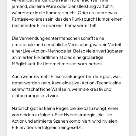
jemand, der eine Ware oder Dienstleistung vorführt,
während er in die Kamera spricht. Oder es kann etwas
Fantasievolleres sein, das den Punkt durch Humor, einen
bestimmten Film oder ein Thema vermittelt.
Die Verwendung echter Menschen schafft eine
emotionale und persönliche Verbindung, was ein Vorteil
einer Live-Action-Methode ist. Bei so vielen verfügbaren
animierten Erklärfilmen ist dies eine großartige
Möglichkeit, Ihr Unternehmen hervorzuheben.
Auch wenn es mehr Einschränkungen bei dem gibt, was
getan werden kann, kann eine Live-Action-Technik eine
sehr wirtschaftliche Wahl sein, wenn sie kreativ und
einfach umgesetzt wird.
Natürlich gibt es keine Regel, die Sie dazu zwingt, einer
von beiden zu folgen. Eine Hybridstrategie, die Live-
Action und animierte Szenen kombiniert, wird in vielen
Erklärvideos erfolgreich eingesetzt.