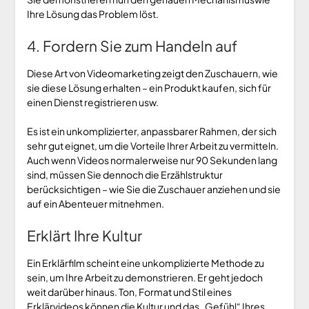
Ihre Lösung das Problem löst.
4. Fordern Sie zum Handeln auf
Diese Art von Videomarketing zeigt den Zuschauern, wie
sie diese Lösung erhalten – ein Produkt kaufen, sich für
einen Dienst registrieren usw.
Es ist ein unkomplizierter, anpassbarer Rahmen, der sich
sehr gut eignet, um die Vorteile Ihrer Arbeit zu vermitteln.
Auch wenn Videos normalerweise nur 90 Sekunden lang
sind, müssen Sie dennoch die Erzählstruktur
berücksichtigen – wie Sie die Zuschauer anziehen und sie
auf ein Abenteuer mitnehmen.
Erklärt Ihre Kultur
Ein Erklärfilm scheint eine unkomplizierte Methode zu
sein, um Ihre Arbeit zu demonstrieren. Er geht jedoch
weit darüber hinaus. Ton, Format und Stil eines
Erklärvideos können die Kultur und das „Gefühl“ Ihres