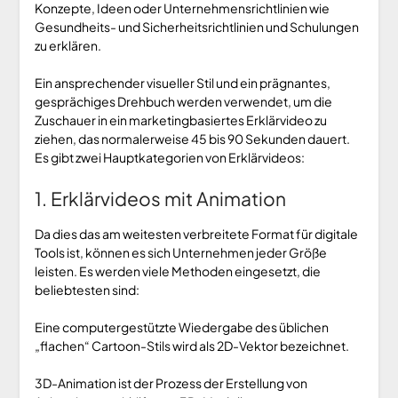
Konzepte, Ideen oder Unternehmensrichtlinien wie
Gesundheits- und Sicherheitsrichtlinien und Schulungen
zu erklären.
Ein ansprechender visueller Stil und ein prägnantes,
gesprächiges Drehbuch werden verwendet, um die
Zuschauer in ein marketingbasiertes Erklärvideo zu
ziehen, das normalerweise 45 bis 90 Sekunden dauert.
Es gibt zwei Hauptkategorien von Erklärvideos:
1. Erklärvideos mit Animation
Da dies das am weitesten verbreitete Format für digitale
Tools ist, können es sich Unternehmen jeder Größe
leisten. Es werden viele Methoden eingesetzt, die
beliebtesten sind:
Eine computergestützte Wiedergabe des üblichen
„flachen“ Cartoon-Stils wird als 2D-Vektor bezeichnet.
3D-Animation ist der Prozess der Erstellung von