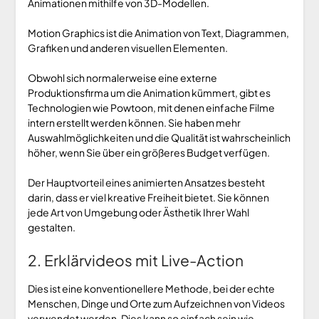
Animationen mithilfe von 3D-Modellen.
Motion Graphics ist die Animation von Text, Diagrammen,
Grafiken und anderen visuellen Elementen.
Obwohl sich normalerweise eine externe
Produktionsfirma um die Animation kümmert, gibt es
Technologien wie Powtoon, mit denen einfache Filme
intern erstellt werden können. Sie haben mehr
Auswahlmöglichkeiten und die Qualität ist wahrscheinlich
höher, wenn Sie über ein größeres Budget verfügen.
Der Hauptvorteil eines animierten Ansatzes besteht
darin, dass er viel kreative Freiheit bietet. Sie können
jede Art von Umgebung oder Ästhetik Ihrer Wahl
gestalten.
2. Erklärvideos mit Live-Action
Dies ist eine konventionellere Methode, bei der echte
Menschen, Dinge und Orte zum Aufzeichnen von Videos
verwendet werden. Dies kann so einfach sein wie