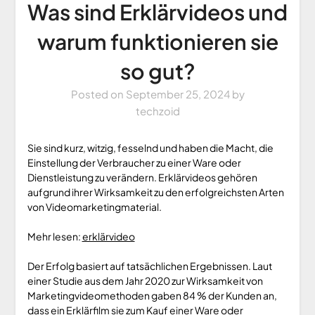
Was sind Erklärvideos und
warum funktionieren sie
so gut?
Posted on
September 25, 2024
by
techzoid
Sie sind kurz, witzig, fesselnd und haben die Macht, die
Einstellung der Verbraucher zu einer Ware oder
Dienstleistung zu verändern. Erklärvideos gehören
aufgrund ihrer Wirksamkeit zu den erfolgreichsten Arten
von Videomarketingmaterial.
Mehr lesen:
erklärvideo
Der Erfolg basiert auf tatsächlichen Ergebnissen. Laut
einer Studie aus dem Jahr 2020 zur Wirksamkeit von
Marketingvideomethoden gaben 84 % der Kunden an,
dass ein Erklärfilm sie zum Kauf einer Ware oder