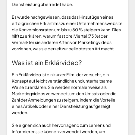
Dienstleistung überredet habe.
Es wurde nachgewiesen, dass das Hinzufügen eines
erfolgreichen Erklärfilms zu einer Unternehmenswebsite
die Konversionsraten um bis zu 80 % steigern kann. Dies
hilft zu erklären, warum fast drei Viertel (73 %) der
Vermarkter sie anderen Arten von Marketingvideos
vorziehen, was sie derzeit zur beliebtesten Art macht.
Was ist ein Erklärvideo?
Ein Erklärvideo ist ein kurzer Film, der versucht, ein
Konzept auf leicht verständliche und unterhaltsame
Weise zu erklären. Sie werden normalerweise als
Marketingvideos verwendet, um den Umsatz oder die
Zahl der Anmeldungen zu steigern, indem die Vorteile
eines Artikels oder einer Dienstleistung aufgezeigt
werden.
Sie eignen sich auch hervorragend zum Lehren und
Informieren; sie können verwendet werden, um