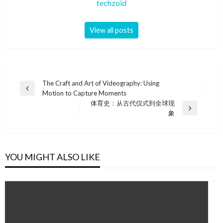
techzoid
View all posts
Post
The Craft and Art of Videography: Using
Previous
Motion to Capture Moments
navigation
Post
体育史：从古代仪式到全球现
Next
象
Post
YOU MIGHT ALSO LIKE