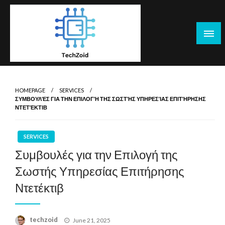
Skip
to
content
Tech Zoid
HOMEPAGE
SERVICES
ΣΥΜΒΟΥΛΈΣ ΓΙΑ ΤΗΝ ΕΠΙΛΟΓΉ ΤΗΣ ΣΩΣΤΉΣ ΥΠΗΡΕΣΊΑΣ ΕΠΙΤΉΡΗΣΗΣ
ΝΤΕΤΈΚΤΙΒ
SERVICES
Συμβουλές για την Επιλογή της
Σωστής Υπηρεσίας Επιτήρησης
Ντετέκτιβ
Posted
techzoid
June 21, 2025