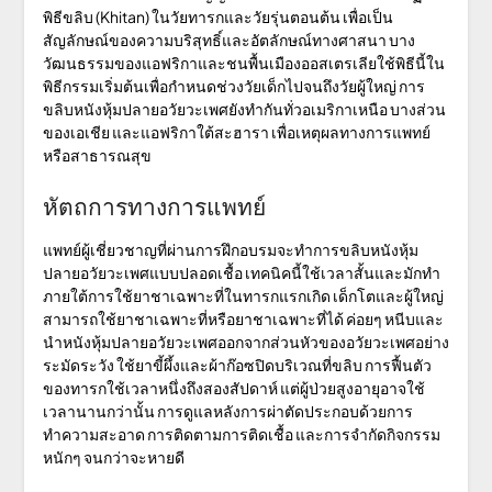
พิธีขลิบ (Khitan) ในวัยทารกและวัยรุ่นตอนต้น เพื่อเป็น
สัญลักษณ์ของความบริสุทธิ์และอัตลักษณ์ทางศาสนา บาง
วัฒนธรรมของแอฟริกาและชนพื้นเมืองออสเตรเลียใช้พิธีนี้ใน
พิธีกรรมเริ่มต้นเพื่อกำหนดช่วงวัยเด็กไปจนถึงวัยผู้ใหญ่ การ
ขลิบหนังหุ้มปลายอวัยวะเพศยังทำกันทั่วอเมริกาเหนือ บางส่วน
ของเอเชีย และแอฟริกาใต้สะฮารา เพื่อเหตุผลทางการแพทย์
หรือสาธารณสุข
หัตถการทางการแพทย์
แพทย์ผู้เชี่ยวชาญที่ผ่านการฝึกอบรมจะทำการขลิบหนังหุ้ม
ปลายอวัยวะเพศแบบปลอดเชื้อ เทคนิคนี้ใช้เวลาสั้นและมักทำ
ภายใต้การใช้ยาชาเฉพาะที่ในทารกแรกเกิด เด็กโตและผู้ใหญ่
สามารถใช้ยาชาเฉพาะที่หรือยาชาเฉพาะที่ได้ ค่อยๆ หนีบและ
นำหนังหุ้มปลายอวัยวะเพศออกจากส่วนหัวของอวัยวะเพศอย่าง
ระมัดระวัง ใช้ยาขี้ผึ้งและผ้าก๊อซปิดบริเวณที่ขลิบ การฟื้นตัว
ของทารกใช้เวลาหนึ่งถึงสองสัปดาห์ แต่ผู้ป่วยสูงอายุอาจใช้
เวลานานกว่านั้น การดูแลหลังการผ่าตัดประกอบด้วยการ
ทำความสะอาด การติดตามการติดเชื้อ และการจำกัดกิจกรรม
หนักๆ จนกว่าจะหายดี