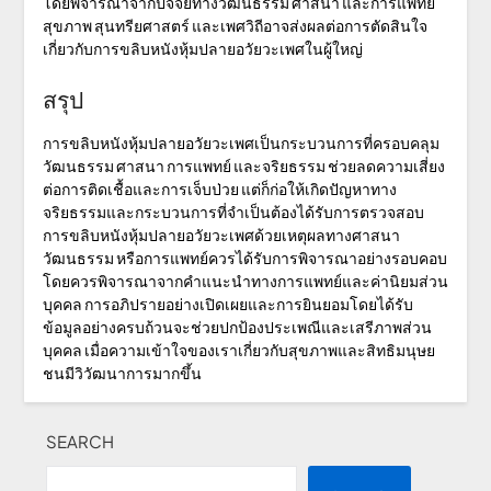
โดยพิจารณาจากปัจจัยทางวัฒนธรรม ศาสนา และการแพทย์
สุขภาพ สุนทรียศาสตร์ และเพศวิถีอาจส่งผลต่อการตัดสินใจ
เกี่ยวกับการขลิบหนังหุ้มปลายอวัยวะเพศในผู้ใหญ่
สรุป
การขลิบหนังหุ้มปลายอวัยวะเพศเป็นกระบวนการที่ครอบคลุม
วัฒนธรรม ศาสนา การแพทย์ และจริยธรรม ช่วยลดความเสี่ยง
ต่อการติดเชื้อและการเจ็บป่วย แต่ก็ก่อให้เกิดปัญหาทาง
จริยธรรมและกระบวนการที่จำเป็นต้องได้รับการตรวจสอบ
การขลิบหนังหุ้มปลายอวัยวะเพศด้วยเหตุผลทางศาสนา
วัฒนธรรม หรือการแพทย์ควรได้รับการพิจารณาอย่างรอบคอบ
โดยควรพิจารณาจากคำแนะนำทางการแพทย์และค่านิยมส่วน
บุคคล การอภิปรายอย่างเปิดเผยและการยินยอมโดยได้รับ
ข้อมูลอย่างครบถ้วนจะช่วยปกป้องประเพณีและเสรีภาพส่วน
บุคคล เมื่อความเข้าใจของเราเกี่ยวกับสุขภาพและสิทธิมนุษย
ชนมีวิวัฒนาการมากขึ้น
SEARCH