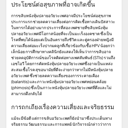
ประโยชน์ต่อสุขภาพที่อาจเกิดขึ้น
การขลิบหนังหุ้มปลายอวัยวะเพศอาจมีประโยชน์ต่อสุขภาพ
ประการแรก ช่วยลดความเสี่ยงต่อการติดเชื้อทางเดินปัสสาวะ
ในทารกได้อย่างมาก ประการที่สอง เพศชายที่ขลิบหนังหุ้ม
ปลายอวัยวะเพศมีโอกาสน้อยที่จะเป็นมะเร็งองคชาต ซึ่งเป็น
โรคที่พบได้น้อยแต่เป็นอันตรายถึงชีวิต และคู่ครองฝ่ายหญิงมี
ความเสี่ยงต่อมะเร็งปากมดลูกที่เกี่ยวข้องกับเชื้อ HPV น้อยกว่า
เล็กน้อย การศึกษาทางคลินิกยังแสดงให้เห็นว่าการขลิบอาจ
ช่วยลดอุบัติการณ์ของโรคติดต่อทางเพศสัมพันธ์ (STIs) รวมถึง
เอชไอวี โดยการตัดหนังหุ้มปลายอวัยวะเพศซึ่งอาจเป็นแหล่ง
สะสมเชื้อโรค สุขอนามัยที่ดีจะง่ายกว่าหากไม่มีหนังหุ้มปลาย
อวัยวะเพศ ซึ่งช่วยลดความเสี่ยงของการระคายเคือง
(balanitis) และภาวะหนังหุ้มปลายอวัยวะเพศหย่อนคล้อย
(phimosis) ซึ่งเป็นภาวะหนังหุ้มปลายอวัยวะเพศที่ตึงและไม่
สามารถดึงกลับได้
การถกเถียงเรื่องความเสี่ยงและจริยธรรม
แม้จะมีข้อดี แต่การขลิบอวัยวะเพศก็ยังนำมาซึ่งประเด็นทาง
จริยธรรม วัฒนธรรม และการแพทย์ นักวิจารณ์กล่าวว่าการ