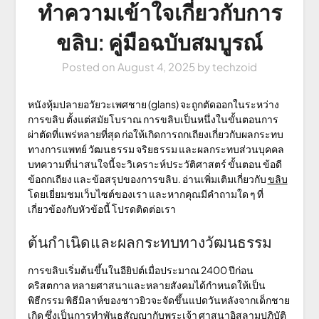
ทำความเข้าใจเกี่ยวกับการ
ขลิบ: คู่มือฉบับสมบูรณ์
Posted on
August 4, 2025
by
techzoid
หนังหุ้มปลายอวัยวะเพศชาย (glans) จะถูกตัดออกในระหว่าง
การขลิบ ตั้งแต่สมัยโบราณ การขลิบเป็นหนึ่งในขั้นตอนการ
ผ่าตัดที่แพร่หลายที่สุด ก่อให้เกิดการถกเถียงเกี่ยวกับผลกระทบ
ทางการแพทย์ วัฒนธรรม จริยธรรม และผลกระทบส่วนบุคคล
บทความที่น่าสนใจนี้จะวิเคราะห์ประวัติศาสตร์ ขั้นตอน ข้อดี
ข้อถกเถียง และข้อสรุปของการขลิบ. อ่านเพิ่มเติมเกี่ยวกับ
ขลิบ
โดยเยี่ยมชมเว็บไซต์ของเรา และหากคุณมีคำถามใด ๆ ที่
เกี่ยวข้องกับหัวข้อนี้ โปรดติดต่อเรา
ต้นกำเนิดและผลกระทบทางวัฒนธรรม
การขลิบเริ่มต้นขึ้นในอียิปต์เมื่อประมาณ 2400 ปีก่อน
คริสตกาล หลายศาสนาและหลายสังคมได้กำหนดให้เป็น
พิธีกรรม พิธีมิลาห์ของชาวยิวจะจัดขึ้นแปดวันหลังจากเด็กชาย
เกิด ซึ่งเป็นการทำพันธสัญญากับพระเจ้า ศาสนาอิสลามปฏิบัติ