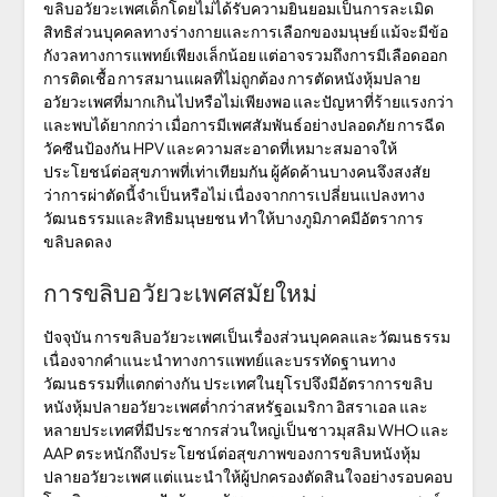
ขลิบอวัยวะเพศเด็กโดยไม่ได้รับความยินยอมเป็นการละเมิด
สิทธิส่วนบุคคลทางร่างกายและการเลือกของมนุษย์ แม้จะมีข้อ
กังวลทางการแพทย์เพียงเล็กน้อย แต่อาจรวมถึงการมีเลือดออก
การติดเชื้อ การสมานแผลที่ไม่ถูกต้อง การตัดหนังหุ้มปลาย
อวัยวะเพศที่มากเกินไปหรือไม่เพียงพอ และปัญหาที่ร้ายแรงกว่า
และพบได้ยากกว่า เมื่อการมีเพศสัมพันธ์อย่างปลอดภัย การฉีด
วัคซีนป้องกัน HPV และความสะอาดที่เหมาะสมอาจให้
ประโยชน์ต่อสุขภาพที่เท่าเทียมกัน ผู้คัดค้านบางคนจึงสงสัย
ว่าการผ่าตัดนี้จำเป็นหรือไม่ เนื่องจากการเปลี่ยนแปลงทาง
วัฒนธรรมและสิทธิมนุษยชน ทำให้บางภูมิภาคมีอัตราการ
ขลิบลดลง
การขลิบอวัยวะเพศสมัยใหม่
ปัจจุบัน การขลิบอวัยวะเพศเป็นเรื่องส่วนบุคคลและวัฒนธรรม
เนื่องจากคำแนะนำทางการแพทย์และบรรทัดฐานทาง
วัฒนธรรมที่แตกต่างกัน ประเทศในยุโรปจึงมีอัตราการขลิบ
หนังหุ้มปลายอวัยวะเพศต่ำกว่าสหรัฐอเมริกา อิสราเอล และ
หลายประเทศที่มีประชากรส่วนใหญ่เป็นชาวมุสลิม WHO และ
AAP ตระหนักถึงประโยชน์ต่อสุขภาพของการขลิบหนังหุ้ม
ปลายอวัยวะเพศ แต่แนะนำให้ผู้ปกครองตัดสินใจอย่างรอบคอบ