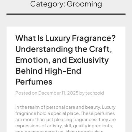
Category:
Grooming
What Is Luxury Fragrance?
Understanding the Craft,
Emotion, and Exclusivity
Behind High-End
Perfumes
Posted on
December 11, 2025
by
techzoid
In the realm of personal care and beauty, Luxury
fragrance hold a special place. These perfumes
are more than just pleasing fragrances; they are
expressions of artistry, skill, quality ingredients,
and poignant narrative. Many people view