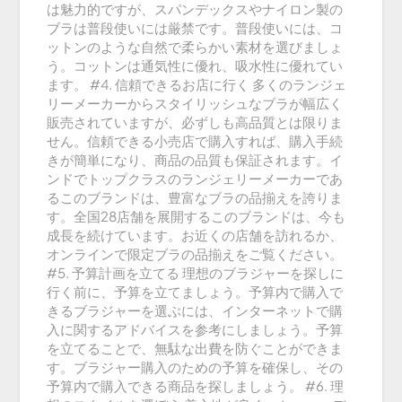
は魅力的ですが、スパンデックスやナイロン製の
ブラは普段使いには厳禁です。普段使いには、コ
ットンのような自然で柔らかい素材を選びましょ
う。コットンは通気性に優れ、吸水性に優れてい
ます。 #4. 信頼できるお店に行く 多くのランジェ
リーメーカーからスタイリッシュなブラが幅広く
販売されていますが、必ずしも高品質とは限りま
せん。信頼できる小売店で購入すれば、購入手続
きが簡単になり、商品の品質も保証されます。イ
ンドでトップクラスのランジェリーメーカーであ
るこのブランドは、豊富なブラの品揃えを誇りま
す。全国28店舗を展開するこのブランドは、今も
成長を続けています。お近くの店舗を訪れるか、
オンラインで限定ブラの品揃えをご覧ください。
#5. 予算計画を立てる 理想のブラジャーを探しに
行く前に、予算を立てましょう。予算内で購入で
きるブラジャーを選ぶには、インターネットで購
入に関するアドバイスを参考にしましょう。予算
を立てることで、無駄な出費を防ぐことができま
す。ブラジャー購入のための予算を確保し、その
予算内で購入できる商品を探しましょう。 #6. 理