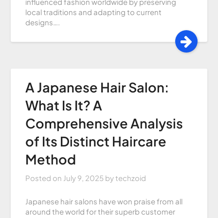
influenced fashion worldwide by preserving
local traditions and adapting to current
designs….
A Japanese Hair Salon:
What Is It? A
Comprehensive Analysis
of Its Distinct Haircare
Method
Posted on
July 9, 2025
by
techzoid
Japanese hair salons have won praise from all
around the world for their superb customer