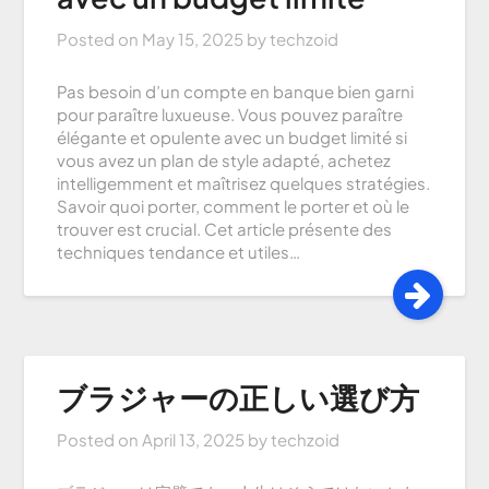
Posted on
May 15, 2025
by
techzoid
Pas besoin d’un compte en banque bien garni
pour paraître luxueuse. Vous pouvez paraître
élégante et opulente avec un budget limité si
vous avez un plan de style adapté, achetez
intelligemment et maîtrisez quelques stratégies.
Savoir quoi porter, comment le porter et où le
trouver est crucial. Cet article présente des
techniques tendance et utiles…
ブラジャーの正しい選び方
Posted on
April 13, 2025
by
techzoid