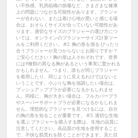
い不快感、乳房組織の損傷など、さまざまな健康
上の問題につながる可能性があります。ブラジャ
ーが合わない、または着け心地が悪いと感じる場
合は、おそらくサイズが合っていない可能性があ
ります。適切なサイズのブラジャーの選び方につ
いては、オンラインのブラジャーサイズ計算ツー
ルをご利用ください。 #2. 胸の形を測る ぴったり
合うブラジャーが見つからないとお困りですか？
ご安心ください！胸の形は人それぞれです。世界
には9種類の異なる胸があるという事実に驚かれる
かもしれません。つまり、誰もが同じブラジャー
を着用したり、同じように見えるわけではないと
いうことです。小ぶりな胸を強調したい場合は、
プッシュアップブラが必要になるかもしれませ
ん。同様に、胸が大きい場合は、フルカバーブラ
やスーパーサポートブラが必要になるかもしれま
せん。理想的なブラジャーを見つけるには、自分
の胸の形を知ることが重要です。 #3. 適切な生地
を選ぶ ブラジャーを購入する際は、生地の品質に
注意してください。高品質の生地を使用すること
で、不快な肌荒れを防ぐことができます。見た目