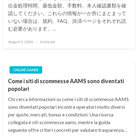
出金処理時間、最低金額、手数料、本人確認書類を確
認してください。これらの情報が一か所にまとまって
いない場合は、規約、FAQ、決済ページをそれぞれ読
む必要があります。…
Posted
August 5, 2026
techzoid
on
ONLINE GAMES
Come i siti di scommesse AAMS sono diventati
popolari
Chi cerca informazioni su come i siti di scommesse AAMS
sono diventati popolari incontra operatori molto diversi
per quote, mercati, bonus e condizioni. Una risorsa
collegata è siti scommesse aams, mentre la guida
seguente offre criteri concreti per valutare trasparenza…