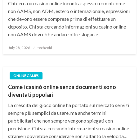
Chi cerca un casinò online incontra spesso termini come
non AAMS, non ADM, estero o internazionale, espressioni
che devono essere comprese prima di effettuare un
deposito. Chi sta cercando informazioni su casino online
non AAMS dovrebbe andare oltre slogan e…
Posted
July 28, 2026
techzoid
on
ONLINE GAMES
Come i casinò online senza documenti sono
diventati popolari
La crescita del gioco online ha portato sul mercato servizi
sempre più semplici da usare, ma anche termini
pubblicitari che non sempre vengono spiegati con
precisione. Chi sta cercando informazioni su casino online
stranieri dovrebbe considerare non soltanto la velocità…