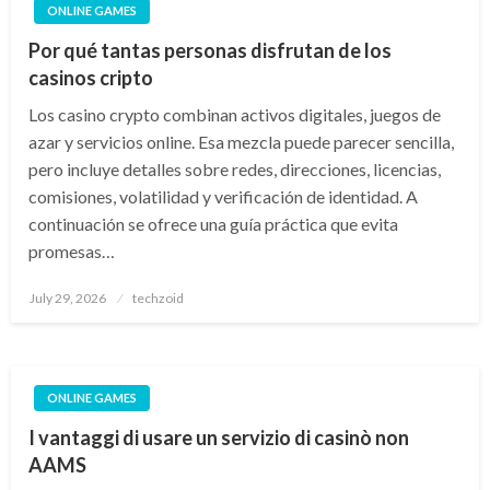
ONLINE GAMES
Por qué tantas personas disfrutan de los
casinos cripto
Los casino crypto combinan activos digitales, juegos de
azar y servicios online. Esa mezcla puede parecer sencilla,
pero incluye detalles sobre redes, direcciones, licencias,
comisiones, volatilidad y verificación de identidad. A
continuación se ofrece una guía práctica que evita
promesas…
Posted
July 29, 2026
techzoid
on
ONLINE GAMES
I vantaggi di usare un servizio di casinò non
AAMS