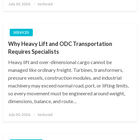
Posted
July 30, 2026
techzoid
on
SERVICES
Why Heavy Lift and ODC Transportation
Requires Specialists
Heavy lift and over-dimensional cargo cannot be
managed like ordinary freight. Turbines, transformers,
pressure vessels, construction modules, and industrial
machinery may exceed normal road, port, or lifting limits,
so every movement must be engineered around weight,
dimensions, balance, and route…
Posted
July 30, 2026
techzoid
on