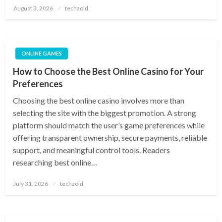
Posted
August 3, 2026
techzoid
on
ONLINE GAMES
How to Choose the Best Online Casino for Your
Preferences
Choosing the best online casino involves more than
selecting the site with the biggest promotion. A strong
platform should match the user’s game preferences while
offering transparent ownership, secure payments, reliable
support, and meaningful control tools. Readers
researching best online…
Posted
July 31, 2026
techzoid
on