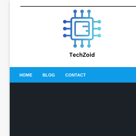
Skip
to
content
Tech Zoid
HOME
BLOG
CONTACT