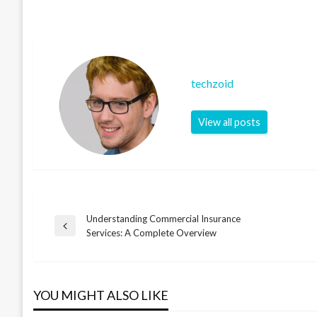
techzoid
View all posts
Understanding Commercial Insurance
Post
Previous
Services: A Complete Overview
Post
navigation
YOU MIGHT ALSO LIKE