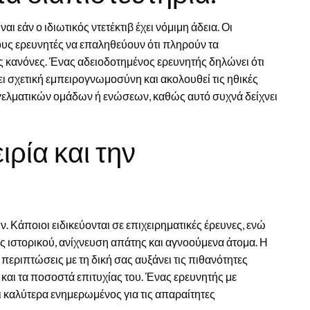
 εάν ο ιδιωτικός ντετέκτιβ έχει νόμιμη άδεια. Οι
ους ερευνητές να επαληθεύουν ότι πληρούν τα
 κανόνες. Ένας αδειοδοτημένος ερευνητής δηλώνει ότι
ι σχετική εμπειρογνωμοσύνη και ακολουθεί τις ηθικές
γγελματικών ομάδων ή ενώσεων, καθώς αυτό συχνά δείχνει
ρία και την
ν. Κάποιοι ειδικεύονται σε επιχειρηματικές έρευνες, ενώ
ς ιστορικού, ανίχνευση απάτης και αγνοούμενα άτομα. Η
περιπτώσεις με τη δική σας αυξάνει τις πιθανότητες
ό και τα ποσοστά επιτυχίας του. Ένας ερευνητής με
αι καλύτερα ενημερωμένος για τις απαραίτητες