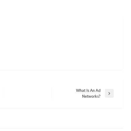
What Is An Ad
Next
Networks?
Post