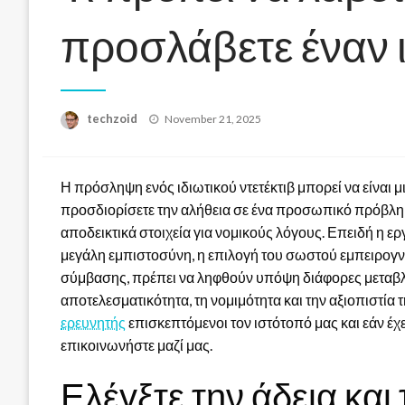
προσλάβετε έναν ι
Posted
techzoid
November 21, 2025
on
Η πρόσληψη ενός ιδιωτικού ντετέκτιβ μπορεί να είναι μι
προσδιορίσετε την αλήθεια σε ένα προσωπικό πρόβλημα,
αποδεικτικά στοιχεία για νομικούς λόγους. Επειδή η ε
μεγάλη εμπιστοσύνη, η επιλογή του σωστού εμπειρογν
σύμβασης, πρέπει να ληφθούν υπόψη διάφορες μεταβλ
αποτελεσματικότητα, τη νομιμότητα και την αξιοπιστία 
ερευνητής
επισκεπτόμενοι τον ιστότοπό μας και εάν έχ
επικοινωνήστε μαζί μας.
Ελέγξτε την άδεια και