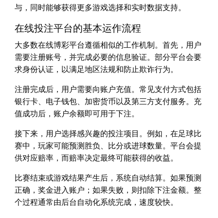
与，同时能够获得更多游戏选择和实时数据支持。
在线投注平台的基本运作流程
大多数在线博彩平台遵循相似的工作机制。首先，用户
需要注册账号，并完成必要的信息验证。部分平台会要
求身份认证，以满足地区法规和防止欺诈行为。
注册完成后，用户需要向账户充值。常见支付方式包括
银行卡、电子钱包、加密货币以及第三方支付服务。充
值成功后，账户余额即可用于下注。
接下来，用户选择感兴趣的投注项目。例如，在足球比
赛中，玩家可能预测胜负、比分或进球数量。平台会提
供对应赔率，而赔率决定最终可能获得的收益。
比赛结束或游戏结果产生后，系统自动结算。如果预测
正确，奖金进入账户；如果失败，则扣除下注金额。整
个过程通常由后台自动化系统完成，速度较快。