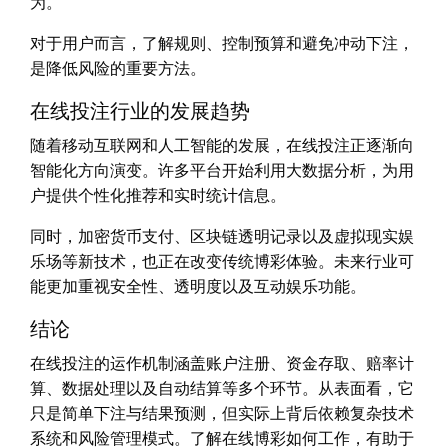
为。
对于用户而言，了解规则、控制预算和避免冲动下注，
是降低风险的重要方法。
在线投注行业的发展趋势
随着移动互联网和人工智能的发展，在线投注正逐渐向
智能化方向演变。许多平台开始利用大数据分析，为用
户提供个性化推荐和实时统计信息。
同时，加密货币支付、区块链透明记录以及虚拟现实娱
乐场等新技术，也正在改变传统博彩体验。未来行业可
能更加重视安全性、透明度以及互动娱乐功能。
结论
在线投注的运作机制涵盖账户注册、资金存取、赔率计
算、数据处理以及自动结算等多个环节。从表面看，它
只是简单下注与结果预测，但实际上背后依赖复杂技术
系统和风险管理模式。了解在线博彩如何工作，有助于