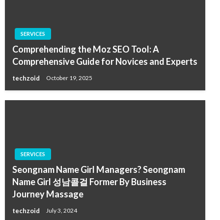
SERVICES
Comprehending the Moz SEO Tool: A
Comprehensive Guide for Novices and Experts
techzoid
October 19, 2025
SERVICES
Seongnam Name Girl Managers? Seongnam
Name Girl 성남콜걸 Former By Business
Journey Massage
techzoid
July 3, 2024