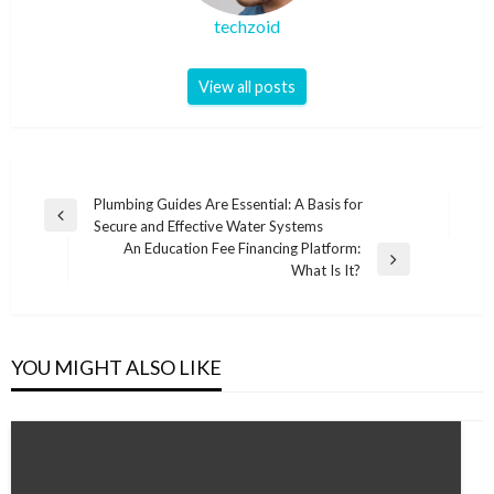
techzoid
View all posts
Post
Plumbing Guides Are Essential: A Basis for
Previous
Secure and Effective Water Systems
navigation
Post
An Education Fee Financing Platform:
Next
What Is It?
Post
YOU MIGHT ALSO LIKE