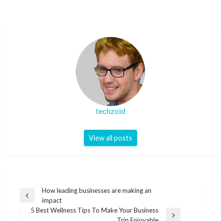
techzoid
View all posts
Post
How leading businesses are making an
Previous
impact
navigation
Post
5 Best Wellness Tips To Make Your Business
Next
Trip Enjoyable