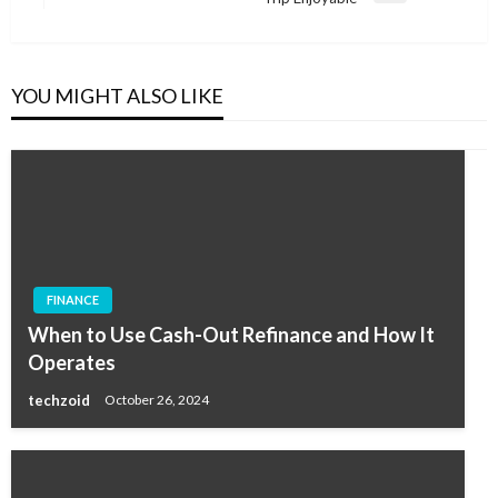
Post
YOU MIGHT ALSO LIKE
FINANCE
When to Use Cash-Out Refinance and How It
Operates
techzoid
October 26, 2024