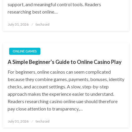
support, and meaningful control tools. Readers
researching best online…
Posted
July 31, 2026
techzoid
on
ONLINE GAMES
A Simple Beginner’s Guide to Online Casino Play
For beginners, online casinos can seem complicated
because they combine games, payments, bonuses, identity
checks, and account settings. A slow, step-by-step
approach makes the experience easier to understand.
Readers researching casino online uae should therefore
pay close attention to transparency,…
Posted
July 31, 2026
techzoid
on