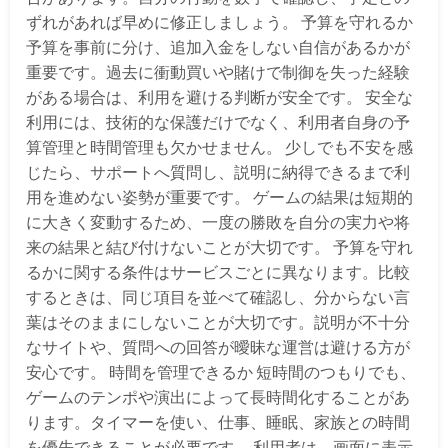
ずれがあれば早めに修正しましょう。 予算を守れるか
予算を事前に分け、追加入金をしない自信があるかが
重要です。過去に衝動買いや賭けで制御を失った経験
がある場合は、利用を避ける判断が安全です。 安全な
利用には、技術的な保護だけでなく、利用者自身の予
算管理と時間管理も欠かせません。 少しでも不安を感
じたら、サポートへ質問し、説明に納得できるまで利
用を進めない姿勢が重要です。 ゲームの結果は短期的
に大きく変動するため、一度の勝敗を自分の実力や将
来の結果と結び付けないことが大切です。 予算を守れ
るかに関する条件はサービスごとに異なります。比較
するときは、同じ項目を並べて確認し、分からない言
葉はそのままにしないことが大切です。説明が不十分
なサイトや、質問への回答が曖昧な運営は避ける方が
安心です。 時間を管理できるか 短時間のつもりでも、
ゲームのテンポや演出によって長時間化することがあ
ります。タイマーを使い、仕事、睡眠、家族との時間
を優先できることが必要です。 利用者は、画面に表示