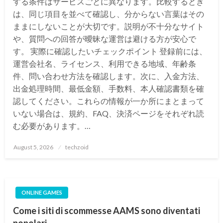
する条件はサービスごとに異なります。比較するとき
は、同じ項目を並べて確認し、分からない言葉はその
ままにしないことが大切です。説明が不十分なサイト
や、質問への回答が曖昧な運営は避ける方が安心で
す。 実際に確認したいチェックポイント 登録前には、
運営会社名、ライセンス、利用できる地域、年齢条
件、問い合わせ方法を確認します。次に、入金方法、
出金処理時間、最低金額、手数料、本人確認書類を確
認してください。これらの情報が一か所にまとまって
いない場合は、規約、FAQ、決済ページをそれぞれ読
む必要があります。…
Posted
August 5, 2026
techzoid
on
ONLINE GAMES
Come i siti di scommesse AAMS sono diventati