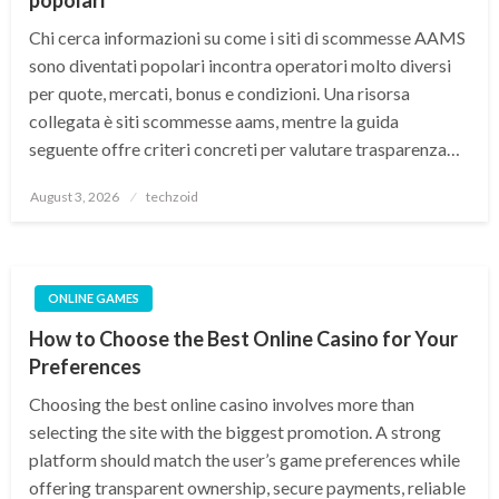
popolari
Chi cerca informazioni su come i siti di scommesse AAMS
sono diventati popolari incontra operatori molto diversi
per quote, mercati, bonus e condizioni. Una risorsa
collegata è siti scommesse aams, mentre la guida
seguente offre criteri concreti per valutare trasparenza…
Posted
August 3, 2026
techzoid
on
ONLINE GAMES
How to Choose the Best Online Casino for Your
Preferences
Choosing the best online casino involves more than
selecting the site with the biggest promotion. A strong
platform should match the user’s game preferences while
offering transparent ownership, secure payments, reliable