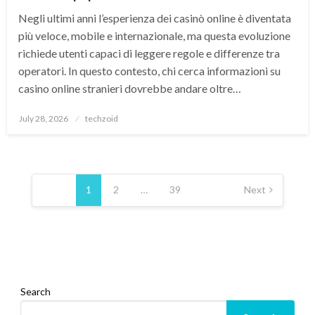
Negli ultimi anni l’esperienza dei casinò online è diventata
più veloce, mobile e internazionale, ma questa evoluzione
richiede utenti capaci di leggere regole e differenze tra
operatori. In questo contesto, chi cerca informazioni su
casino online stranieri dovrebbe andare oltre…
Posted
July 28, 2026
techzoid
on
Posts
pagination
1
2
…
39
Next
Search