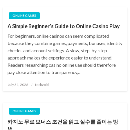
ONLINE GAMES
A Simple Beginner’s Guide to Online Casino Play
For beginners, online casinos can seem complicated
because they combine games, payments, bonuses, identity
checks, and account settings. A slow, step-by-step
approach makes the experience easier to understand.
Readers researching casino online uae should therefore
pay close attention to transparency,…
Posted
July 31, 2026
techzoid
on
ONLINE GAMES
카지노 무료 보너스 조건을 읽고 실수를 줄이는 방
법