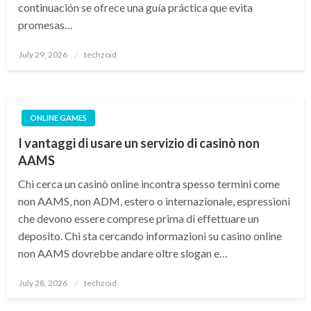
continuación se ofrece una guía práctica que evita
promesas…
Posted
July 29, 2026
techzoid
on
ONLINE GAMES
I vantaggi di usare un servizio di casinò non
AAMS
Chi cerca un casinò online incontra spesso termini come
non AAMS, non ADM, estero o internazionale, espressioni
che devono essere comprese prima di effettuare un
deposito. Chi sta cercando informazioni su casino online
non AAMS dovrebbe andare oltre slogan e…
Posted
July 28, 2026
techzoid
on