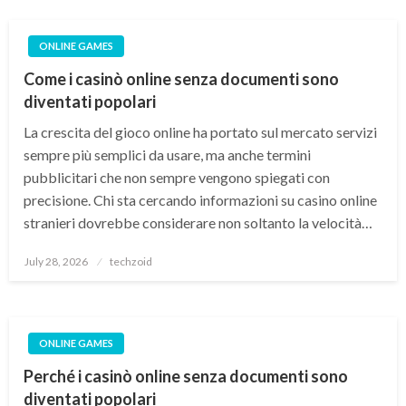
ONLINE GAMES
Come i casinò online senza documenti sono
diventati popolari
La crescita del gioco online ha portato sul mercato servizi
sempre più semplici da usare, ma anche termini
pubblicitari che non sempre vengono spiegati con
precisione. Chi sta cercando informazioni su casino online
stranieri dovrebbe considerare non soltanto la velocità…
Posted
July 28, 2026
techzoid
on
ONLINE GAMES
Perché i casinò online senza documenti sono
diventati popolari