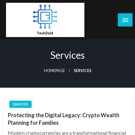
Skip
to
content
Tech Zoid
Services
HOMEPAGE
SERVICES
SERVICES
Protecting the Digital Legacy: Crypto Wealth
Planning for Families
Modern cryptocurrencies are a transformational financial