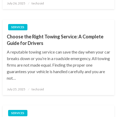
Posted
July 26, 2025
techzoid
on
SERVICES
Choose the Right Towing Service: A Complete
Guide for Drivers
A reputable towing service can save the day when your car
breaks down or you’re in a roadside emergency. All towing
firms are not made equal. Finding the proper one
guarantees your vehicle is handled carefully and you are
not…
Posted
July 25, 2025
techzoid
on
SERVICES