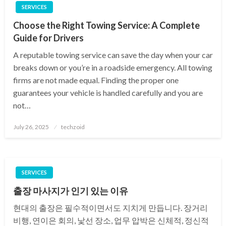
SERVICES
Choose the Right Towing Service: A Complete
Guide for Drivers
A reputable towing service can save the day when your car
breaks down or you’re in a roadside emergency. All towing
firms are not made equal. Finding the proper one
guarantees your vehicle is handled carefully and you are
not…
Posted
July 26, 2025
techzoid
on
SERVICES
출장 마사지가 인기 있는 이유
현대의 출장은 필수적이면서도 지치게 만듭니다. 장거리
비행, 연이은 회의, 낯선 장소, 업무 압박은 신체적, 정신적