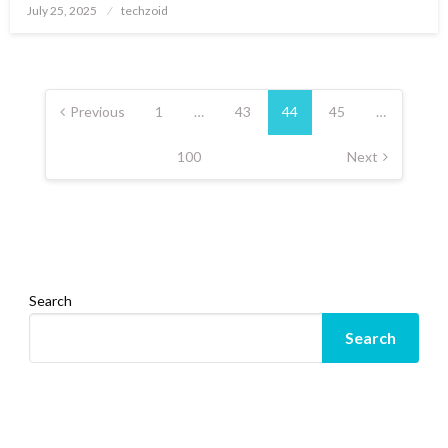
Posted
July 25, 2025
techzoid
on
Posts
pagination
Previous
1
…
43
44
45
…
100
Next
Search
Search