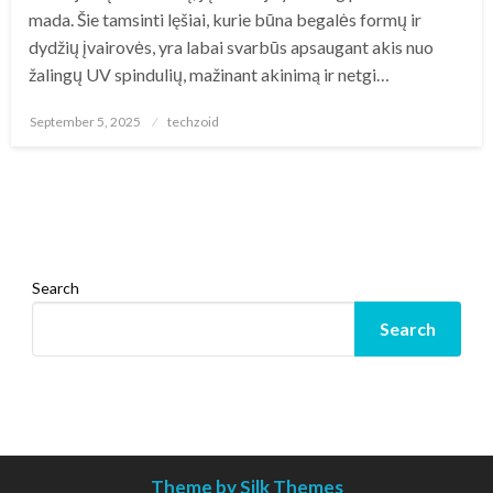
mada. Šie tamsinti lęšiai, kurie būna begalės formų ir
dydžių įvairovės, yra labai svarbūs apsaugant akis nuo
žalingų UV spindulių, mažinant akinimą ir netgi…
Posted
September 5, 2025
techzoid
on
Search
Search
Theme by Silk Themes