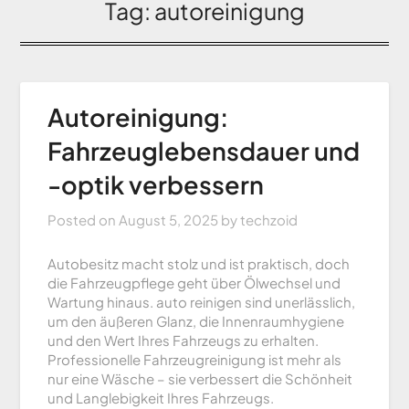
Tag:
autoreinigung
Autoreinigung:
Fahrzeuglebensdauer und
-optik verbessern
Posted on
August 5, 2025
by
techzoid
Autobesitz macht stolz und ist praktisch, doch
die Fahrzeugpflege geht über Ölwechsel und
Wartung hinaus. auto reinigen sind unerlässlich,
um den äußeren Glanz, die Innenraumhygiene
und den Wert Ihres Fahrzeugs zu erhalten.
Professionelle Fahrzeugreinigung ist mehr als
nur eine Wäsche – sie verbessert die Schönheit
und Langlebigkeit Ihres Fahrzeugs.