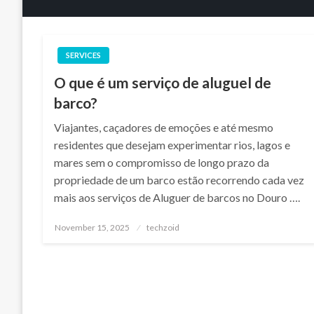
SERVICES
O que é um serviço de aluguel de
barco?
Viajantes, caçadores de emoções e até mesmo
residentes que desejam experimentar rios, lagos e
mares sem o compromisso de longo prazo da
propriedade de um barco estão recorrendo cada vez
mais aos serviços de Aluguer de barcos no Douro ….
Posted
November 15, 2025
techzoid
on