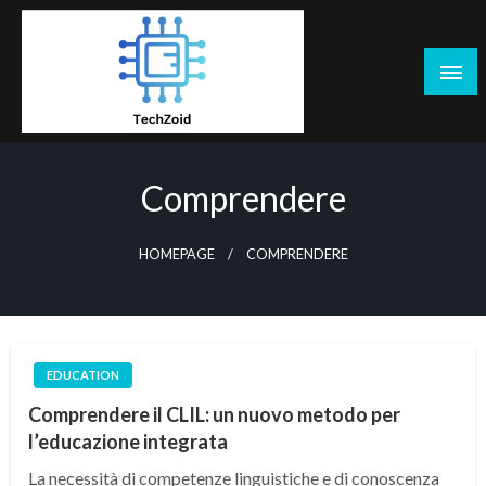
Skip
to
content
Tech Zoid
Comprendere
HOMEPAGE
COMPRENDERE
EDUCATION
Comprendere il CLIL: un nuovo metodo per
l’educazione integrata
La necessità di competenze linguistiche e di conoscenza