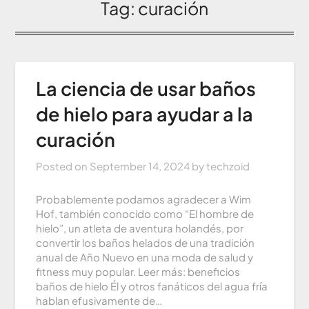
Tag:
curación
La ciencia de usar baños
de hielo para ayudar a la
curación
Posted on
September 14, 2024
by
techzoid
Probablemente podamos agradecer a Wim
Hof, también conocido como “El hombre de
hielo”, un atleta de aventura holandés, por
convertir los baños helados de una tradición
anual de Año Nuevo en una moda de salud y
fitness muy popular. Leer más: beneficios
baños de hielo Él y otros fanáticos del agua fría
hablan efusivamente de…