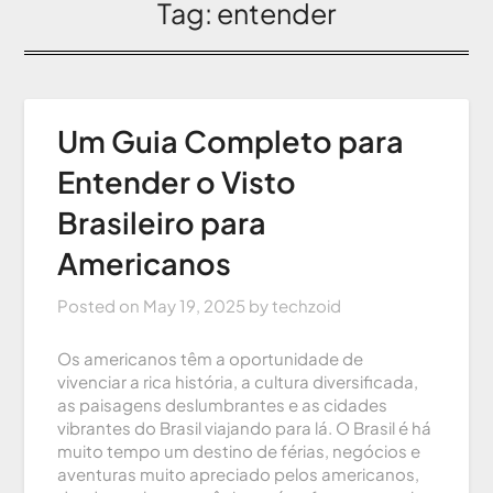
Tag:
entender
Um Guia Completo para
Entender o Visto
Brasileiro para
Americanos
Posted on
May 19, 2025
by
techzoid
Os americanos têm a oportunidade de
vivenciar a rica história, a cultura diversificada,
as paisagens deslumbrantes e as cidades
vibrantes do Brasil viajando para lá. O Brasil é há
muito tempo um destino de férias, negócios e
aventuras muito apreciado pelos americanos,