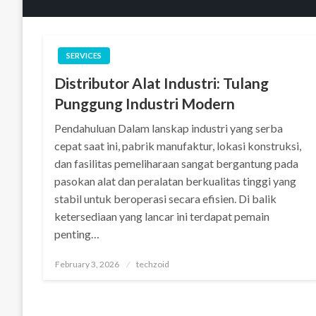
SERVICES
Distributor Alat Industri: Tulang
Punggung Industri Modern
Pendahuluan Dalam lanskap industri yang serba
cepat saat ini, pabrik manufaktur, lokasi konstruksi,
dan fasilitas pemeliharaan sangat bergantung pada
pasokan alat dan peralatan berkualitas tinggi yang
stabil untuk beroperasi secara efisien. Di balik
ketersediaan yang lancar ini terdapat pemain
penting…
Posted
February 3, 2026
techzoid
on