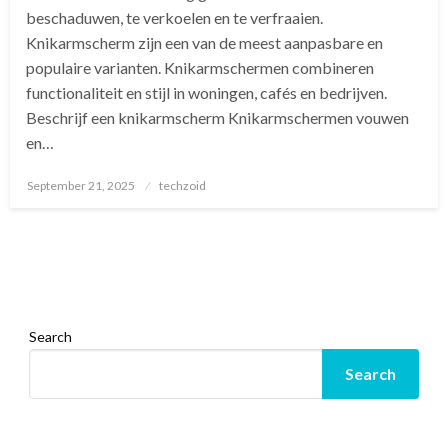
beschaduwen, te verkoelen en te verfraaien.
Knikarmscherm zijn een van de meest aanpasbare en
populaire varianten. Knikarmschermen combineren
functionaliteit en stijl in woningen, cafés en bedrijven.
Beschrijf een knikarmscherm Knikarmschermen vouwen
en…
Posted
September 21, 2025
techzoid
on
Search
Search