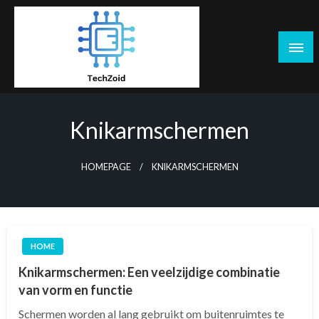
Skip
to
content
Tech Zoid
Knikarmschermen
HOMEPAGE
KNIKARMSCHERMEN
HOME
Knikarmschermen: Een veelzijdige combinatie
van vorm en functie
Schermen worden al lang gebruikt om buitenruimtes te