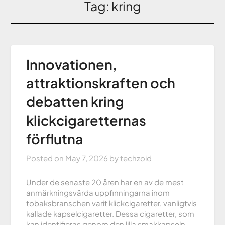
Tag:
kring
Innovationen,
attraktionskraften och
debatten kring
klickcigaretternas
förflutna
Posted on
May 7, 2026
by
techzoid
Under de senaste 20 åren har en av de mest
anmärkningsvärda uppfinningarna inom
tobaksbranschen varit klickcigaretter, vanligtvis
kallade kapselcigaretter. Dessa cigaretter, som
kan identifieras genom den lilla smakkapseln