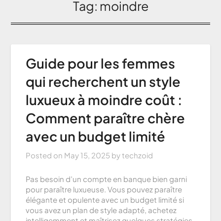
Tag:
moindre
Guide pour les femmes
qui recherchent un style
luxueux à moindre coût :
Comment paraître chère
avec un budget limité
Posted on
May 15, 2025
by
techzoid
Pas besoin d’un compte en banque bien garni
pour paraître luxueuse. Vous pouvez paraître
élégante et opulente avec un budget limité si
vous avez un plan de style adapté, achetez
intelligemment et maîtrisez quelques stratégies.