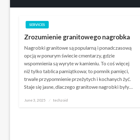
SERVICES
Zrozumienie granitowego nagrobka
Nagrobki granitowe są popularną i ponadczasową
opcją w ponurym świecie cmentarzy, gdzie
wspomnienia są wyryte w kamieniu. To coś więcej
niż tylko tablica pamiątkowa; to pomnik pamięci,
trwałe przypomnienie przeżytych i kochanych żyć.
Staje się jasne, dlaczego granitowe nagrobki były…
Posted
June 3, 2025
techzoid
on