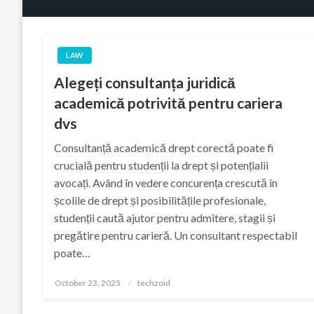
LAW
Alegeți consultanța juridică
academică potrivită pentru cariera
dvs
Consultanță academică drept corectă poate fi
crucială pentru studenții la drept și potențialii
avocați. Având în vedere concurența crescută în
școlile de drept și posibilitățile profesionale,
studenții caută ajutor pentru admitere, stagii și
pregătire pentru carieră. Un consultant respectabil
poate…
Posted
October 23, 2025
techzoid
on