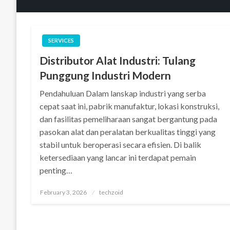
SERVICES
Distributor Alat Industri: Tulang
Punggung Industri Modern
Pendahuluan Dalam lanskap industri yang serba
cepat saat ini, pabrik manufaktur, lokasi konstruksi,
dan fasilitas pemeliharaan sangat bergantung pada
pasokan alat dan peralatan berkualitas tinggi yang
stabil untuk beroperasi secara efisien. Di balik
ketersediaan yang lancar ini terdapat pemain
penting…
Posted
February 3, 2026
techzoid
on