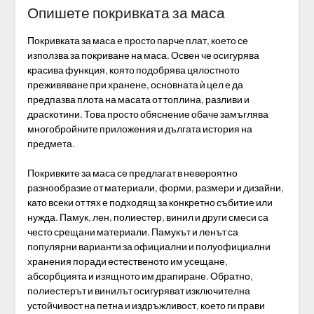
Опишете покривката за маса
Покривката за маса е просто парче плат, което се
използва за покриване на маса. Освен че осигурява
красива функция, която подобрява цялостното
преживяване при хранене, основната ѝ цел е да
предпазва плота на масата от топлина, разливи и
драскотини. Това просто обяснение обаче замъглява
многобройните приложения и дългата история на
предмета.
Покривките за маса се предлагат в невероятно
разнообразие от материали, форми, размери и дизайни,
като всеки от тях е подходящ за конкретно събитие или
нужда. Памук, лен, полиестер, винил и други смеси са
често срещани материали. Памукът и ленът са
популярни варианти за официални и полуофициални
хранения поради естественото им усещане,
абсорбцията и изящното им драпиране. Обратно,
полиестерът и винилът осигуряват изключителна
устойчивост на петна и издръжливост, което ги прави