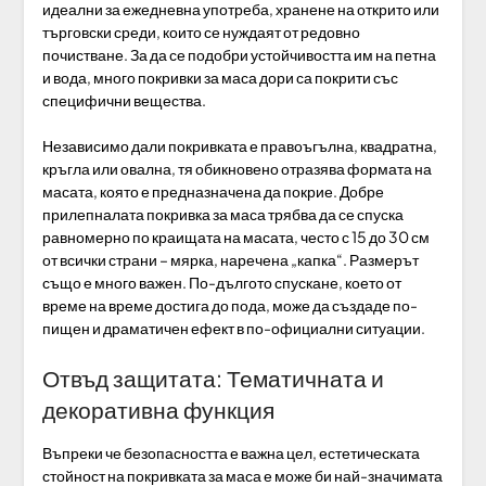
идеални за ежедневна употреба, хранене на открито или
търговски среди, които се нуждаят от редовно
почистване. За да се подобри устойчивостта им на петна
и вода, много покривки за маса дори са покрити със
специфични вещества.
Независимо дали покривката е правоъгълна, квадратна,
кръгла или овална, тя обикновено отразява формата на
масата, която е предназначена да покрие. Добре
прилепналата покривка за маса трябва да се спуска
равномерно по краищата на масата, често с 15 до 30 см
от всички страни – мярка, наречена „капка“. Размерът
също е много важен. По-дългото спускане, което от
време на време достига до пода, може да създаде по-
пищен и драматичен ефект в по-официални ситуации.
Отвъд защитата: Тематичната и
декоративна функция
Въпреки че безопасността е важна цел, естетическата
стойност на покривката за маса е може би най-значимата