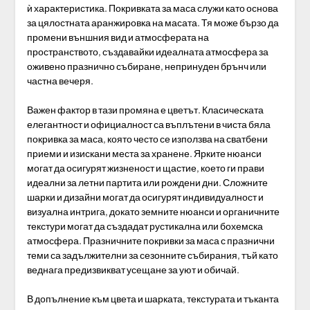
ѝ характеристика. Покривката за маса служи като основа
за цялостната аранжировка на масата. Тя може бързо да
промени външния вид и атмосферата на
пространството, създавайки идеалната атмосфера за
оживено празнично събиране, непринуден брънч или
частна вечеря.
Важен фактор в тази промяна е цветът. Класическата
елегантност и официалност са въплътени в чиста бяла
покривка за маса, която често се използва на сватбени
приеми и изискани места за хранене. Ярките нюанси
могат да осигурят жизненост и щастие, което ги прави
идеални за летни партита или рождени дни. Сложните
шарки и дизайни могат да осигурят индивидуалност и
визуална интрига, докато земните нюанси и органичните
текстури могат да създадат рустикална или бохемска
атмосфера. Празничните покривки за маса с празнични
теми са задължителни за сезонните събирания, тъй като
веднага предизвикват усещане за уют и обичай.
В допълнение към цвета и шарката, текстурата и тъканта