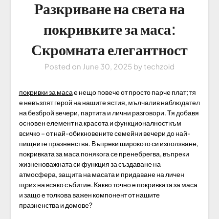
Разкриване на света на
покривките за маса:
Скромната елегантност
Posted on
June 30, 2025
by
techzoid
покривки за маса
е нещо повече от просто парче плат; тя
е невъзпят герой на нашите ястия, мълчалив наблюдател
на безброй вечери, партита и лични разговори. Тя добавя
основен елемент на красота и функционалност към
всичко – от най-обикновените семейни вечери до най-
пищните празненства. Въпреки широкото си използване,
покривката за маса понякога се пренебрегва, въпреки
жизненоважната си функция за създаване на
атмосфера, защита на масата и придаване на личен
щрих на всяко събитие. Какво точно е покривката за маса
и защо е толкова важен компонент от нашите
празненства и домове?