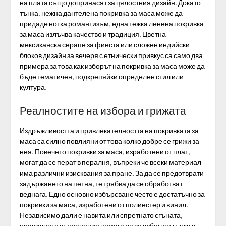
на плата също допринасят за цялостния дизайн. Докато
тънка, нежна дантелена покривка за маса може да
придаде нотка романтизъм, една тежка ленена покривка
за маса излъчва качество и традиция. Цветна
мексиканска серапе за фиеста или сложен индийски
блоков дизайн за вечеря с етнически привкус са само два
примера за това как изборът на покривка за маса може да
бъде тематичен, подкрепяйки определен стил или
култура.
Реалностите на избора и грижата
Издръжливостта и привлекателността на покривката за
маса са силно повлияни от това колко добре се грижи за
нея. Повечето покривки за маса, изработени от плат,
могат да се перат в пералня, въпреки че всеки материал
има различни изисквания за пране. За да се предотврати
задържането на петна, те трябва да се обработват
веднага. Едно основно избърсване често е достатъчно за
покривки за маса, изработени от полиестер и винил.
Независимо дали е навита или спретнато сгъната,
правилното съхранение помага да се избегнат гънки и