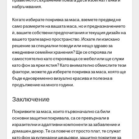
набръчквания.
Когато избирате покривка за маса, вземете предвид не
само размерите на вашата маса, но и предназначението
ѝ, вашите собствени предпочитания и текущия дизайн на
вашето трапезарно пространство. Искате ли изискано
решение за специални поводи или нещо здраво за
ежедневни семейни хранения? Ще се откроява ли
самостоятелно като открояваща се мебел или ще служи
като фон за ярки ястия? Като внимателно обмислите тези
фактори, можете да изберете покривка за маса, която ще
бъде едновременно визуално красива и полезна в
продължение на много години.
Заключение
Покривките за маса, които първоначално са били
основни защитни покривала, са се превърнали в
изразителни и адаптивни компоненти за забавление и
домашен декор. Те са повече от просто плат, те служат
като фон за кулинарни шедьоври, защитно покритие за