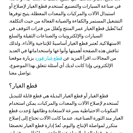
في صناعة السيارات والتصنيع. تُستخدم قطع الغيار لإصلاح أو
استبدال الآلات والمركبات والمعدات المعطلة. يتيح توفرها
التشغيل المستمر والكفاءة والصيانة الفعالة من حيث التكلفة.
كما تُطيل قطع الغيار عمر المنتج وتُقلل من فترات التوقف في
السيارات والإلكترونيات والصناعات الثقيلة والسلع
الاستهلاكية. تُعتبر قطع الغيار أساسيةً للإنتاجية والأداء، ولذلك
تناقش هذه الصفحة أهميتها وأنواعها واستخداماتها في العديد
من المجالات. اقرأ المزيد عن
قطع غيار فورد
بزيارة موقعنا
الإلكتروني وإذا كانت لديك أي أسئلة تتعلق بهذا الموضوع،
تواصل معنا.
قطع الغيار؟
قطع الغيار أو قطع الغيار البديلة هي قطع قابلة للتبديل
تُستخدم لإصلاح الآلات والمعدات والمركبات. يمكن استخدام
المكونات الاحتياطية بسرعة لاستعادة وظائفها. وُجدت قطع
الغيار منذ الثورة الصناعية، عندما كانت الآلات تحتاج إلى إصلاح
متكرر لمواصلة الإنتاج. واليوم، تُعدّ إدارة قطع الغيار تخصصًا
يضمن توفر قطع الغيار البديلة عند الحاجة، مما يُقلل من فترات