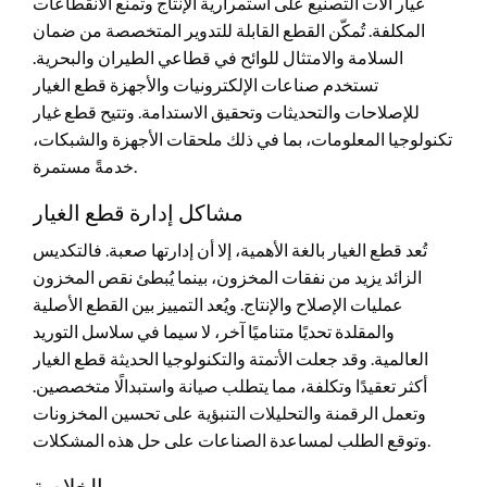
غيار آلات التصنيع على استمرارية الإنتاج وتمنع الانقطاعات
المكلفة. تُمكّن القطع القابلة للتدوير المتخصصة من ضمان
السلامة والامتثال للوائح في قطاعي الطيران والبحرية.
تستخدم صناعات الإلكترونيات والأجهزة قطع الغيار
للإصلاحات والتحديثات وتحقيق الاستدامة. وتتيح قطع غيار
تكنولوجيا المعلومات، بما في ذلك ملحقات الأجهزة والشبكات،
خدمةً مستمرة.
مشاكل إدارة قطع الغيار
تُعد قطع الغيار بالغة الأهمية، إلا أن إدارتها صعبة. فالتكديس
الزائد يزيد من نفقات المخزون، بينما يُبطئ نقص المخزون
عمليات الإصلاح والإنتاج. ويُعد التمييز بين القطع الأصلية
والمقلدة تحديًا متناميًا آخر، لا سيما في سلاسل التوريد
العالمية. وقد جعلت الأتمتة والتكنولوجيا الحديثة قطع الغيار
أكثر تعقيدًا وتكلفة، مما يتطلب صيانة واستبدالًا متخصصين.
وتعمل الرقمنة والتحليلات التنبؤية على تحسين المخزونات
وتوقع الطلب لمساعدة الصناعات على حل هذه المشكلات.
الخلاصة