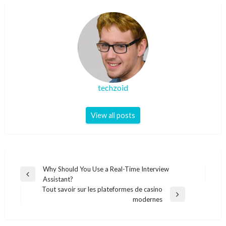
techzoid
View all posts
Post
Why Should You Use a Real-Time Interview
Previous
Assistant?
navigation
Post
Tout savoir sur les plateformes de casino
Next
modernes
Post