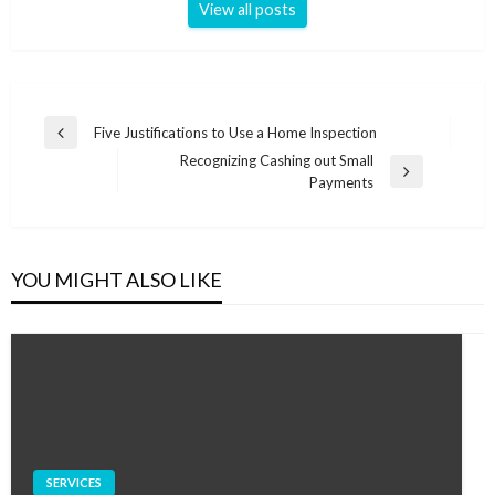
View all posts
Post
Five Justifications to Use a Home Inspection
Previous
navigation
Recognizing Cashing out Small
Post
Next
Payments
Post
YOU MIGHT ALSO LIKE
SERVICES