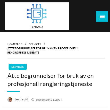
Skip
to
content
Tech Zoid
HOMEPAGE
SERVICES
ÅTTE BEGRUNNELSER FOR BRUK AV EN PROFESJONELL
RENGJØRINGSTJENESTE
SERVICES
Åtte begrunnelser for bruk av en
profesjonell rengjøringstjeneste
Posted
techzoid
September 21, 2024
on