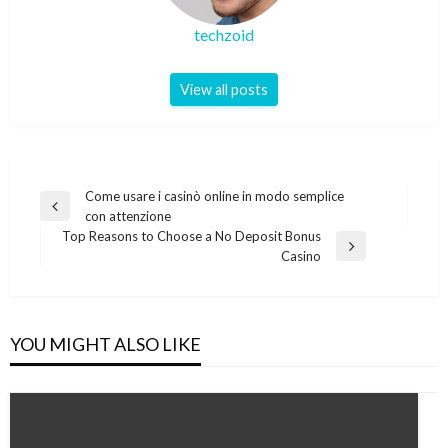
techzoid
View all posts
Post
Come usare i casinò online in modo semplice
Previous
con attenzione
navigation
Post
Top Reasons to Choose a No Deposit Bonus
Next
Casino
Post
YOU MIGHT ALSO LIKE