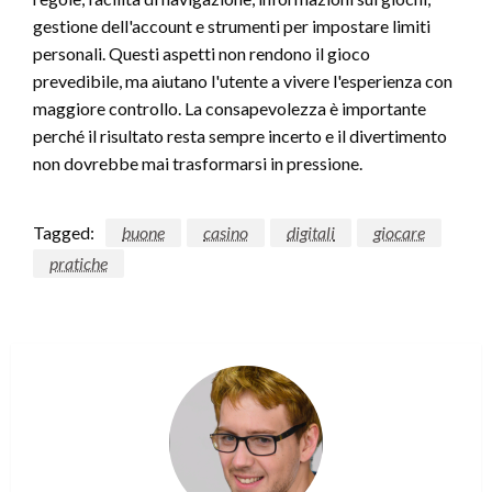
gestione dell'account e strumenti per impostare limiti
personali. Questi aspetti non rendono il gioco
prevedibile, ma aiutano l'utente a vivere l'esperienza con
maggiore controllo. La consapevolezza è importante
perché il risultato resta sempre incerto e il divertimento
non dovrebbe mai trasformarsi in pressione.
Tagged:
buone
casino
digitali
giocare
pratiche