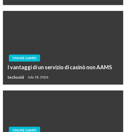
ONLINE GAMES
I vantaggi di un servizio di casinò non AAMS
techzoid
July 18, 2026
ONLINE GAMES