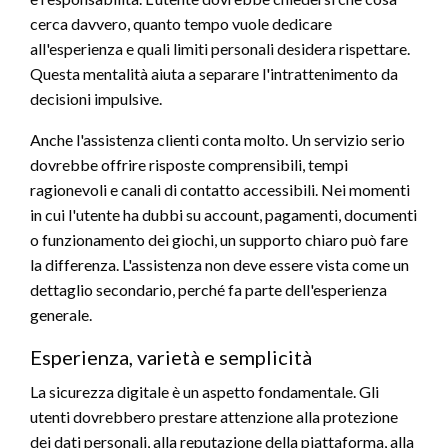
cerca davvero, quanto tempo vuole dedicare
all'esperienza e quali limiti personali desidera rispettare.
Questa mentalità aiuta a separare l'intrattenimento da
decisioni impulsive.
Anche l'assistenza clienti conta molto. Un servizio serio
dovrebbe offrire risposte comprensibili, tempi
ragionevoli e canali di contatto accessibili. Nei momenti
in cui l'utente ha dubbi su account, pagamenti, documenti
o funzionamento dei giochi, un supporto chiaro può fare
la differenza. L'assistenza non deve essere vista come un
dettaglio secondario, perché fa parte dell'esperienza
generale.
Esperienza, varietà e semplicità
La sicurezza digitale è un aspetto fondamentale. Gli
utenti dovrebbero prestare attenzione alla protezione
dei dati personali, alla reputazione della piattaforma, alla