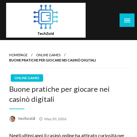
Skip
to
content
Tech Zoid
HOMEPAGE
ONLINE GAMES
BUONE PRATICHE PER GIOCARE NEI CASINÒ DIGITALI
ONLINE GAMES
Buone pratiche per giocare nei
casinò digitali
Posted
techzoid
May 30, 2026
on
Negli ultimi anni il casinò online ha attirato curiosità per