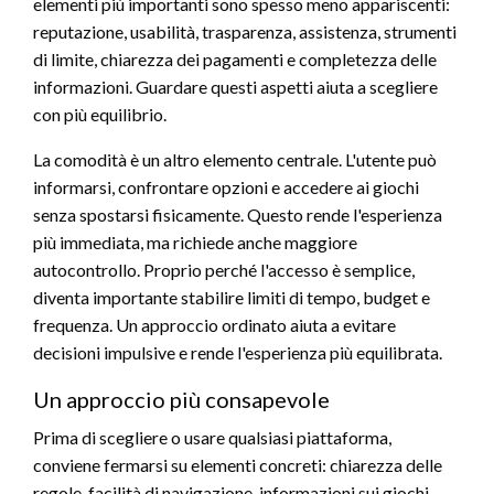
elementi più importanti sono spesso meno appariscenti:
reputazione, usabilità, trasparenza, assistenza, strumenti
di limite, chiarezza dei pagamenti e completezza delle
informazioni. Guardare questi aspetti aiuta a scegliere
con più equilibrio.
La comodità è un altro elemento centrale. L'utente può
informarsi, confrontare opzioni e accedere ai giochi
senza spostarsi fisicamente. Questo rende l'esperienza
più immediata, ma richiede anche maggiore
autocontrollo. Proprio perché l'accesso è semplice,
diventa importante stabilire limiti di tempo, budget e
frequenza. Un approccio ordinato aiuta a evitare
decisioni impulsive e rende l'esperienza più equilibrata.
Un approccio più consapevole
Prima di scegliere o usare qualsiasi piattaforma,
conviene fermarsi su elementi concreti: chiarezza delle
regole, facilità di navigazione, informazioni sui giochi,