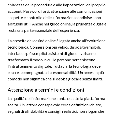
chiarezza delle procedure e alle impostazioni del proprio
account. Password forti, attenzione alle comunicazioni
sospette e controllo delle informazioni condivise sono
abitudini utili. Anche nel gioco online, la prudenza digitale
resta una parte essenziale dell'esperienza.
La crescita dei casinò online è legata anche all'evoluzione
tecnologica. Connessioni più veloci, dispositivi mobili,
interfacce più semplici e sistemi di gioco live hanno
trasformato il modo in cui le persone percepiscono
l'intrattenimento digitale. Tuttavia, la tecnologia deve
essere accompagnata da responsabilità. Un accesso più
comodo non significa che si debba giocare senza limiti.
Attenzione a termini e condizioni
La qualità dell'informazione conta quanto la piattaforma
scelta. Un lettore consapevole cerca definizioni chiare,
segnali di affidabilità e consigli realistici, non slogan che