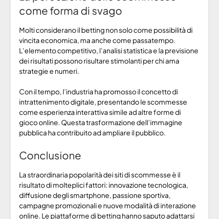
come forma di svago
Molti considerano il betting non solo come possibilità di
vincita economica, ma anche come passatempo.
L’elemento competitivo, l’analisi statistica e la previsione
dei risultati possono risultare stimolanti per chi ama
strategie e numeri.
Con il tempo, l’industria ha promosso il concetto di
intrattenimento digitale, presentando le scommesse
come esperienza interattiva simile ad altre forme di
gioco online. Questa trasformazione dell’immagine
pubblica ha contribuito ad ampliare il pubblico.
Conclusione
La straordinaria popolarità dei siti di scommesse è il
risultato di molteplici fattori: innovazione tecnologica,
diffusione degli smartphone, passione sportiva,
campagne promozionali e nuove modalità di interazione
online. Le piattaforme di betting hanno saputo adattarsi