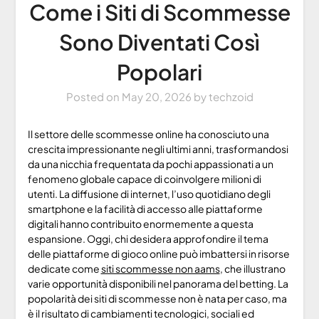
Come i Siti di Scommesse
Sono Diventati Così
Popolari
Posted on
May 20, 2026
by
techzoid
Il settore delle scommesse online ha conosciuto una
crescita impressionante negli ultimi anni, trasformandosi
da una nicchia frequentata da pochi appassionati a un
fenomeno globale capace di coinvolgere milioni di
utenti. La diffusione di internet, l’uso quotidiano degli
smartphone e la facilità di accesso alle piattaforme
digitali hanno contribuito enormemente a questa
espansione. Oggi, chi desidera approfondire il tema
delle piattaforme di gioco online può imbattersi in risorse
dedicate come
siti scommesse non aams
, che illustrano
varie opportunità disponibili nel panorama del betting. La
popolarità dei siti di scommesse non è nata per caso, ma
è il risultato di cambiamenti tecnologici, sociali ed