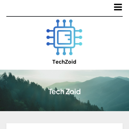
Tech Zoid