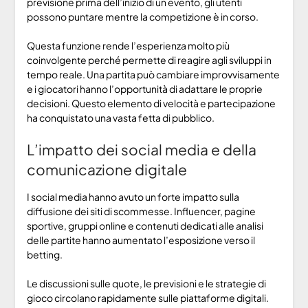
previsione prima dell’inizio di un evento, gli utenti
possono puntare mentre la competizione è in corso.
Questa funzione rende l’esperienza molto più
coinvolgente perché permette di reagire agli sviluppi in
tempo reale. Una partita può cambiare improvvisamente
e i giocatori hanno l’opportunità di adattare le proprie
decisioni. Questo elemento di velocità e partecipazione
ha conquistato una vasta fetta di pubblico.
L’impatto dei social media e della
comunicazione digitale
I social media hanno avuto un forte impatto sulla
diffusione dei siti di scommesse. Influencer, pagine
sportive, gruppi online e contenuti dedicati alle analisi
delle partite hanno aumentato l’esposizione verso il
betting.
Le discussioni sulle quote, le previsioni e le strategie di
gioco circolano rapidamente sulle piattaforme digitali.