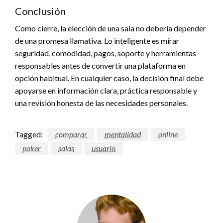
Conclusión
Como cierre, la elección de una sala no debería depender
de una promesa llamativa. Lo inteligente es mirar
seguridad, comodidad, pagos, soporte y herramientas
responsables antes de convertir una plataforma en
opción habitual. En cualquier caso, la decisión final debe
apoyarse en información clara, práctica responsable y
una revisión honesta de las necesidades personales.
Tagged:
comparar
mentalidad
online
poker
salas
usuario