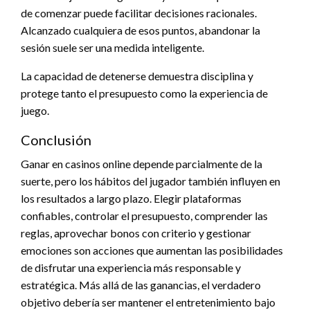
de comenzar puede facilitar decisiones racionales.
Alcanzado cualquiera de esos puntos, abandonar la
sesión suele ser una medida inteligente.
La capacidad de detenerse demuestra disciplina y
protege tanto el presupuesto como la experiencia de
juego.
Conclusión
Ganar en casinos online depende parcialmente de la
suerte, pero los hábitos del jugador también influyen en
los resultados a largo plazo. Elegir plataformas
confiables, controlar el presupuesto, comprender las
reglas, aprovechar bonos con criterio y gestionar
emociones son acciones que aumentan las posibilidades
de disfrutar una experiencia más responsable y
estratégica. Más allá de las ganancias, el verdadero
objetivo debería ser mantener el entretenimiento bajo