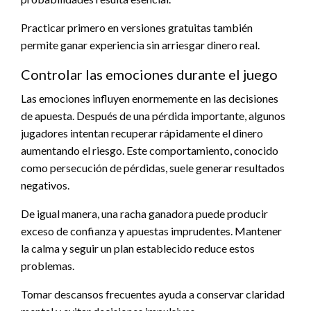
Practicar primero en versiones gratuitas también
permite ganar experiencia sin arriesgar dinero real.
Controlar las emociones durante el juego
Las emociones influyen enormemente en las decisiones
de apuesta. Después de una pérdida importante, algunos
jugadores intentan recuperar rápidamente el dinero
aumentando el riesgo. Este comportamiento, conocido
como persecución de pérdidas, suele generar resultados
negativos.
De igual manera, una racha ganadora puede producir
exceso de confianza y apuestas imprudentes. Mantener
la calma y seguir un plan establecido reduce estos
problemas.
Tomar descansos frecuentes ayuda a conservar claridad