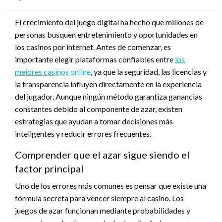
on
El crecimiento del juego digital ha hecho que millones de
personas busquen entretenimiento y oportunidades en
los casinos por internet. Antes de comenzar, es
importante elegir plataformas confiables entre
los
mejores casinos online
, ya que la seguridad, las licencias y
la transparencia influyen directamente en la experiencia
del jugador. Aunque ningún método garantiza ganancias
constantes debido al componente de azar, existen
estrategias que ayudan a tomar decisiones más
inteligentes y reducir errores frecuentes.
Comprender que el azar sigue siendo el
factor principal
Uno de los errores más comunes es pensar que existe una
fórmula secreta para vencer siempre al casino. Los
juegos de azar funcionan mediante probabilidades y