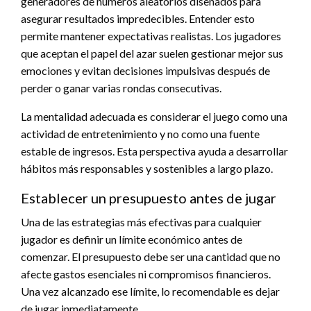
generadores de números aleatorios diseñados para
asegurar resultados impredecibles. Entender esto
permite mantener expectativas realistas. Los jugadores
que aceptan el papel del azar suelen gestionar mejor sus
emociones y evitan decisiones impulsivas después de
perder o ganar varias rondas consecutivas.
La mentalidad adecuada es considerar el juego como una
actividad de entretenimiento y no como una fuente
estable de ingresos. Esta perspectiva ayuda a desarrollar
hábitos más responsables y sostenibles a largo plazo.
Establecer un presupuesto antes de jugar
Una de las estrategias más efectivas para cualquier
jugador es definir un límite económico antes de
comenzar. El presupuesto debe ser una cantidad que no
afecte gastos esenciales ni compromisos financieros.
Una vez alcanzado ese límite, lo recomendable es dejar
de jugar inmediatamente.