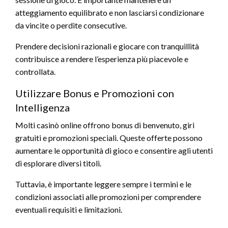
atteggiamento equilibrato e non lasciarsi condizionare
da vincite o perdite consecutive.
Prendere decisioni razionali e giocare con tranquillità
contribuisce a rendere l’esperienza più piacevole e
controllata.
Utilizzare Bonus e Promozioni con
Intelligenza
Molti casinò online offrono bonus di benvenuto, giri
gratuiti e promozioni speciali. Queste offerte possono
aumentare le opportunità di gioco e consentire agli utenti
di esplorare diversi titoli.
Tuttavia, è importante leggere sempre i termini e le
condizioni associati alle promozioni per comprendere
eventuali requisiti e limitazioni.