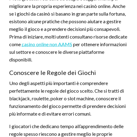
migliorare la propria esperienza nei casinò online. Anche
se i giochi da casinò si basano in gran parte sulla fortuna,
esistono alcune pratiche che possono aiutare a gestire
meglio il gioco e a prendere decisioni più consapevoli.
Prima di iniziare, molti utenti consultano risorse dedicate
come
casino online non AAMS
per ottenere informazioni
sul settore e conoscere le diverse piattaforme
disponibili.
Conoscere le Regole dei Giochi
Uno degli aspetti più importanti è comprendere
perfettamente le regole del gioco scelto. Che si tratti di
blackjack, roulette, poker o slot machine, conoscere il
funzionamento del gioco permette di prendere decisioni
più informate e di evitare errori comuni.
I giocatori che dedicano tempo all’apprendimento delle
regole spesso riescono a gestire meglio le proprie