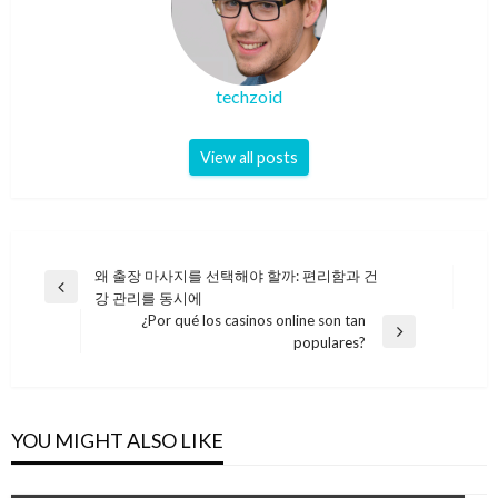
techzoid
View all posts
Post
왜 출장 마사지를 선택해야 할까: 편리함과 건
Previous
강 관리를 동시에
navigation
Post
¿Por qué los casinos online son tan
Next
populares?
Post
YOU MIGHT ALSO LIKE