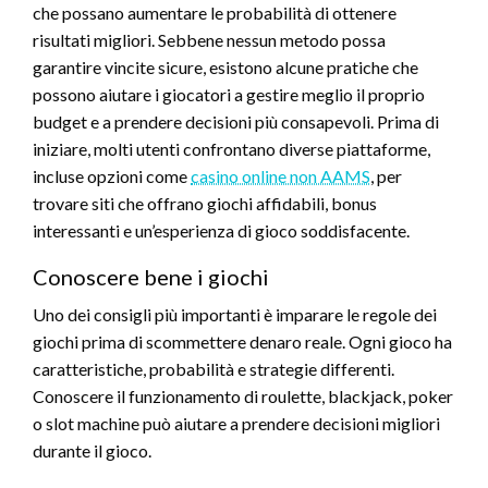
che possano aumentare le probabilità di ottenere
risultati migliori. Sebbene nessun metodo possa
garantire vincite sicure, esistono alcune pratiche che
possono aiutare i giocatori a gestire meglio il proprio
budget e a prendere decisioni più consapevoli. Prima di
iniziare, molti utenti confrontano diverse piattaforme,
incluse opzioni come
casino online non AAMS
, per
trovare siti che offrano giochi affidabili, bonus
interessanti e un’esperienza di gioco soddisfacente.
Conoscere bene i giochi
Uno dei consigli più importanti è imparare le regole dei
giochi prima di scommettere denaro reale. Ogni gioco ha
caratteristiche, probabilità e strategie differenti.
Conoscere il funzionamento di roulette, blackjack, poker
o slot machine può aiutare a prendere decisioni migliori
durante il gioco.