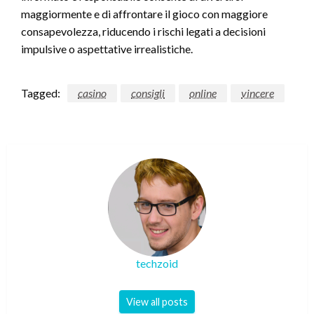
maggiormente e di affrontare il gioco con maggiore
consapevolezza, riducendo i rischi legati a decisioni
impulsive o aspettative irrealistiche.
Tagged:
casino
consigli
online
vincere
techzoid
View all posts