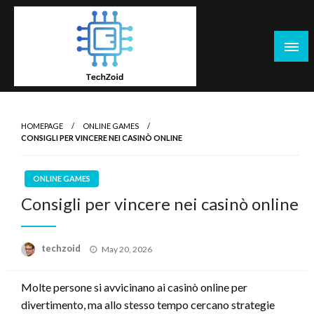
Skip
to
content
Tech Zoid
HOMEPAGE
ONLINE GAMES
CONSIGLI PER VINCERE NEI CASINÒ ONLINE
ONLINE GAMES
Consigli per vincere nei casinò online
Posted
techzoid
May 20, 2026
on
Molte persone si avvicinano ai casinò online per
divertimento, ma allo stesso tempo cercano strategie