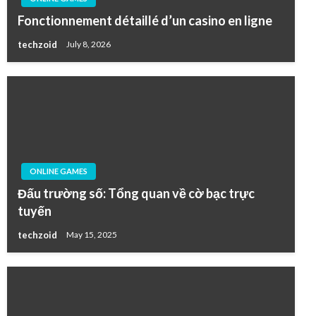
Fonctionnement détaillé d’un casino en ligne
techzoid
July 8, 2026
ONLINE GAMES
Đấu trường số: Tổng quan về cờ bạc trực
tuyến
techzoid
May 15, 2025