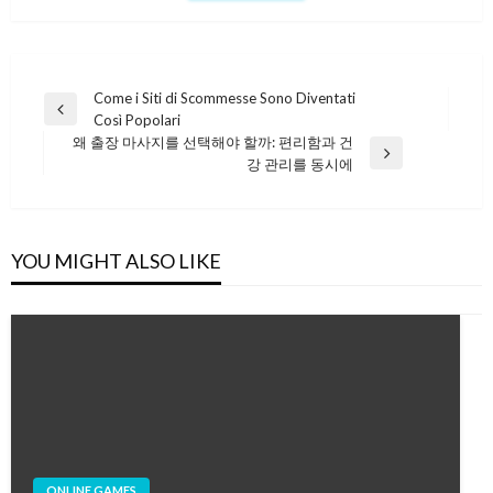
Post
Come i Siti di Scommesse Sono Diventati
Previous
Così Popolari
navigation
Post
왜 출장 마사지를 선택해야 할까: 편리함과 건
Next
강 관리를 동시에
Post
YOU MIGHT ALSO LIKE
ONLINE GAMES