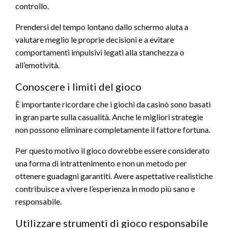
controllo.
Prendersi del tempo lontano dallo schermo aiuta a
valutare meglio le proprie decisioni e a evitare
comportamenti impulsivi legati alla stanchezza o
all’emotività.
Conoscere i limiti del gioco
È importante ricordare che i giochi da casinò sono basati
in gran parte sulla casualità. Anche le migliori strategie
non possono eliminare completamente il fattore fortuna.
Per questo motivo il gioco dovrebbe essere considerato
una forma di intrattenimento e non un metodo per
ottenere guadagni garantiti. Avere aspettative realistiche
contribuisce a vivere l’esperienza in modo più sano e
responsabile.
Utilizzare strumenti di gioco responsabile