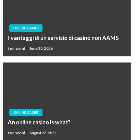
ONLINE GAMES
I vantaggi di un servizio di casinò non AAMS
techzoid
June 30, 2026
ONLINE GAMES
An online casino is what?
techzoid
August 22, 2024