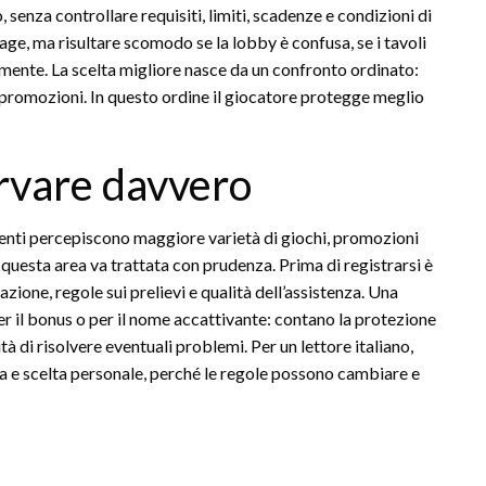
senza controllare requisiti, limiti, scadenze e condizioni di
e, ma risultare scomodo se la lobby è confusa, se i tavoli
tamente. La scelta migliore nasce da un confronto ordinato:
e promozioni. In questo ordine il giocatore protegge meglio
rvare davvero
enti percepiscono maggiore varietà di giochi, promozioni
 questa area va trattata con prudenza. Prima di registrarsi è
zione, regole sui prelievi e qualità dell’assistenza. Una
r il bonus o per il nome accattivante: contano la protezione
tà di risolvere eventuali problemi. Per un lettore italiano,
va e scelta personale, perché le regole possono cambiare e