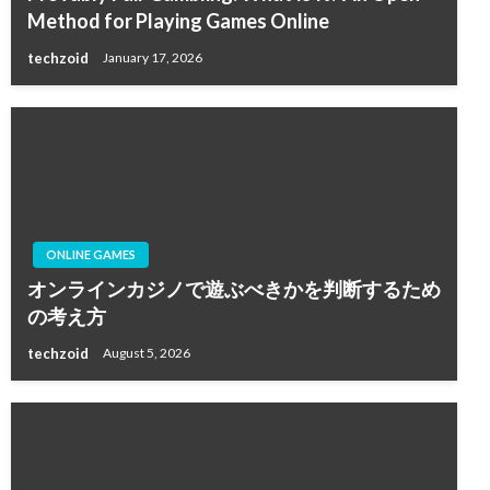
Method for Playing Games Online
techzoid
January 17, 2026
ONLINE GAMES
オンラインカジノで遊ぶべきかを判断するため
の考え方
techzoid
August 5, 2026