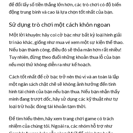
để đổi lấy số tiền thắng lớn hơn, các trò chơi có độ biến
động trung bình và cao là lựa chọn tốt nhất của bạn.
Sử dụng trò chơi một cách khôn ngoan
Một lời khuyên: hãy coi cờ bạc như bất kỳ loại hình giải
trí nào khác, giống như mua vé xem một sự kiện thể thao.
Nếu bạn thành công, điều đó sẽ thỏa mãn hơn rất nhiều!
Tuy nhiên, đừng theo đuổi những khoản thua lỗ của bạn
nếu mọi thứ không diễn ra như kế hoạch.
Cách tốt nhất để cờ bạc trở nên thú vị và an toàn là lập
một ngân sách chặt chẽ sẽ không ảnh hưởng đến tình
hình tài chính của bạn nếu bạn thua. Nếu bạn nhận thấy
mình đang trượt dốc, hãy sử dụng các kỹ thuật như tự
loại trừ hoặc đóng tài khoản tạm thời.
Để tìm hiểu thêm, hãy xem trang chơi game có trách
nhiệm của chúng tôi. Ngoài ra, các nhóm hỗ trợ như