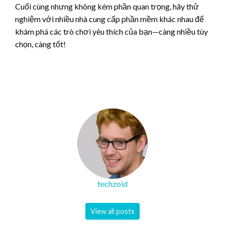
Cuối cùng nhưng không kém phần quan trọng, hãy thử
nghiệm với nhiều nhà cung cấp phần mềm khác nhau để
khám phá các trò chơi yêu thích của bạn—càng nhiều tùy
chọn, càng tốt!
techzoid
View all posts