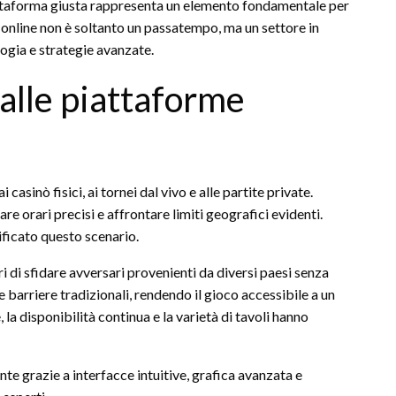
iattaforma giusta rappresenta un elemento fondamentale per
r online non è soltanto un passatempo, ma un settore in
ogia e strategie avanzate.
 alle piattaforme
casinò fisici, ai tornei dal vivo e alle partite private.
are orari precisi e affrontare limiti geografici evidenti.
ficato questo scenario.
 di sfidare avversari provenienti da diversi paesi senza
barriere tradizionali, rendendo il gioco accessibile a un
la disponibilità continua e la varietà di tavoli hanno
te grazie a interfacce intuitive, grafica avanzata e