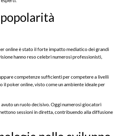
 esperti.
 popolarità
ker online è stato il forte impatto mediatico dei grandi
evisione hanno reso celebri numerosi professionisti,
luppare competenze sufficienti per competere a livelli
o il poker online, visto come un ambiente ideale per
o avuto un ruolo decisivo. Oggi numerosi giocatori
ttono sessioni in diretta, contribuendo alla diffusione