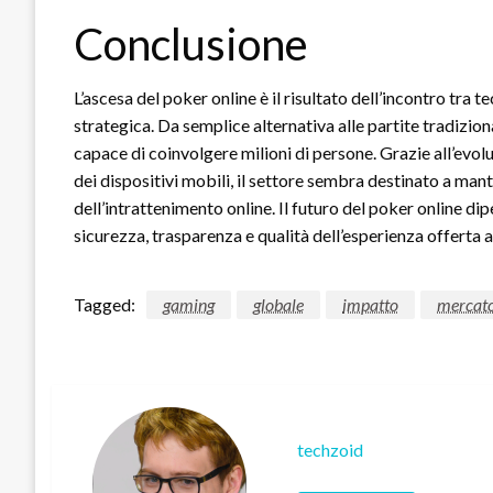
Conclusione
L’ascesa del poker online è il risultato dell’incontro tra 
strategica. Da semplice alternativa alle partite tradizion
capace di coinvolgere milioni di persone. Grazie all’evol
dei dispositivi mobili, il settore sembra destinato a ma
dell’intrattenimento online. Il futuro del poker online di
sicurezza, trasparenza e qualità dell’esperienza offerta a
Tagged:
gaming
globale
impatto
mercat
techzoid