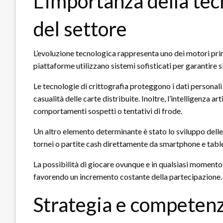
L’importanza della tec
del settore
L’evoluzione tecnologica rappresenta uno dei motori prin
piattaforme utilizzano sistemi sofisticati per garantire s
Le tecnologie di crittografia proteggono i dati personali
casualità delle carte distribuite. Inoltre, l’intelligenza a
comportamenti sospetti o tentativi di frode.
Un altro elemento determinante è stato lo sviluppo delle
tornei o partite cash direttamente da smartphone e table
La possibilità di giocare ovunque e in qualsiasi momento
favorendo un incremento costante della partecipazione.
Strategia e competenz