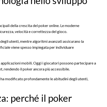
nologia nello sviluppo
cipali della crescita del poker online. Le moderne
icurezza, velocità e correttezza del gioco.
 degli utenti, mentre algoritmi avanzati assicurano la
rtificiale viene spesso impiegata per individuare
 applicazioni mobili. Oggi i giocatori possono partecipare a
t, rendendo il poker ancora più accessibile.
 ha modificato profondamente le abitudini degli utenti,
a: perché il poker