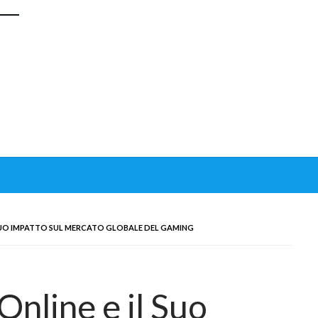
 SUO IMPATTO SUL MERCATO GLOBALE DEL GAMING
Online e il Suo