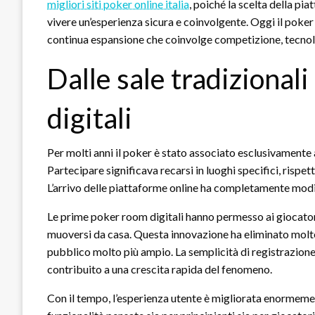
migliori siti poker online italia
, poiché la scelta della p
vivere un’esperienza sicura e coinvolgente. Oggi il poke
continua espansione che coinvolge competizione, tecnol
Dalle sale tradizionali
digitali
Per molti anni il poker è stato associato esclusivamente ai 
Partecipare significava recarsi in luoghi specifici, rispett
L’arrivo delle piattaforme online ha completamente modi
Le prime poker room digitali hanno permesso ai giocatori
muoversi da casa. Questa innovazione ha eliminato molte 
pubblico molto più ampio. La semplicità di registrazione, 
contribuito a una crescita rapida del fenomeno.
Con il tempo, l’esperienza utente è migliorata enormemen