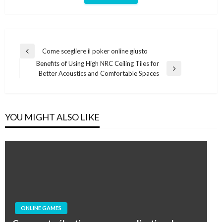
Post
Come scegliere il poker online giusto
Previous
navigation
Benefits of Using High NRC Ceiling Tiles for
Post
Next
Better Acoustics and Comfortable Spaces
Post
YOU MIGHT ALSO LIKE
ONLINE GAMES