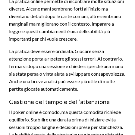
La pratica online permette di incontrare molte situazioni
diverse. Alcune mani sembrano forti all’inizio ma
diventano deboli dopo le carte comuni; altre sembrano
marginali ma migliorano con il contesto. Imparare a
leggere questi cambiamenti è una delle abilità più
importanti per chi vuole crescere.
La pratica deve essere ordinata. Giocare senza
attenzione porta a ripetere gli stessi errori. Al contrario,
fermarsi dopo una sessione e chiedersi perché una mano
sia stata persa o vinta aiuta a sviluppare consapevolezza.
Anche una breve analisi può essere più utile di molte
partite giocate automaticamente.
Gestione del tempo e dell’attenzione
Il poker online è comodo, ma questa comodità richiede
equilibrio. Stabilire una durata prima di iniziare evita
sessioni troppo lunghe e decisioni prese per stanchezza.
La lucidità è parte della strategia: un giocatore distratto