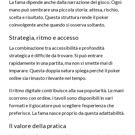
La fama dipende anche dalla narrazione del gioco. Ogni
mano può sembrare una piccola storia: attesa, rischio,
scelta e risultato. Questa struttura rende il poker
coinvolgente anche quando si osserva soltanto.
Strategia, ritmo e accesso
La combinazione tra accessibilità e profondità
strategica è difficile da trovare. Si può entrare
rapidamente in una partita, ma non si smette mai di
imparare. Questa doppia natura spiega perché il poker
online sia rimasto rilevante nel tempo.
Il ritmo digitale contribuisce alla sua popolarità. Le mani
scorrono con ordine, i tavoli sono disponibili in vari
formati e il giocatore può scegliere l’esperienza che
preferisce. La fama nasce proprio da questa adattabilità.
Il valore della pratica