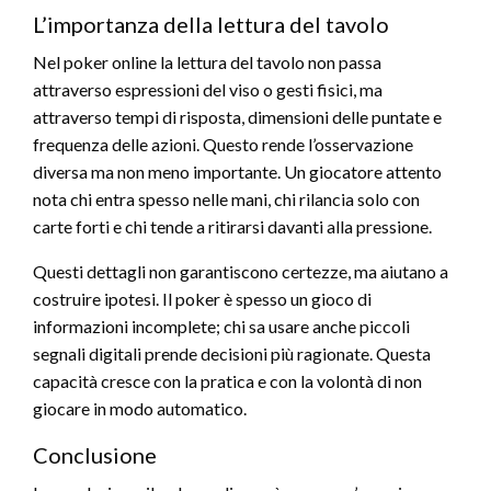
L’importanza della lettura del tavolo
Nel poker online la lettura del tavolo non passa
attraverso espressioni del viso o gesti fisici, ma
attraverso tempi di risposta, dimensioni delle puntate e
frequenza delle azioni. Questo rende l’osservazione
diversa ma non meno importante. Un giocatore attento
nota chi entra spesso nelle mani, chi rilancia solo con
carte forti e chi tende a ritirarsi davanti alla pressione.
Questi dettagli non garantiscono certezze, ma aiutano a
costruire ipotesi. Il poker è spesso un gioco di
informazioni incomplete; chi sa usare anche piccoli
segnali digitali prende decisioni più ragionate. Questa
capacità cresce con la pratica e con la volontà di non
giocare in modo automatico.
Conclusione