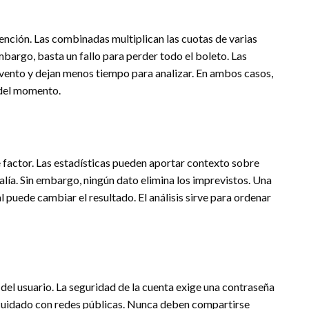
nción. Las combinadas multiplican las cuotas de varias
bargo, basta un fallo para perder todo el boleto. Las
evento y dejan menos tiempo para analizar. En ambos casos,
 del momento.
factor. Las estadísticas pueden aportar contexto sobre
calía. Sin embargo, ningún dato elimina los imprevistos. Una
al puede cambiar el resultado. El análisis sirve para ordenar
del usuario. La seguridad de la cuenta exige una contraseña
y cuidado con redes públicas. Nunca deben compartirse