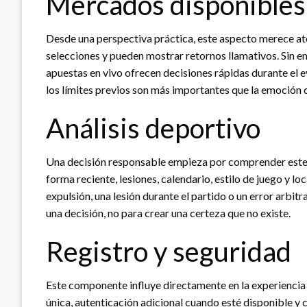
Mercados disponibles
Desde una perspectiva práctica, este aspecto merece ate
selecciones y pueden mostrar retornos llamativos. Sin em
apuestas en vivo ofrecen decisiones rápidas durante el 
los límites previos son más importantes que la emoción
Análisis deportivo
Una decisión responsable empieza por comprender este 
forma reciente, lesiones, calendario, estilo de juego y lo
expulsión, una lesión durante el partido o un error arbitr
una decisión, no para crear una certeza que no existe.
Registro y seguridad
Este componente influye directamente en la experiencia 
única, autenticación adicional cuando esté disponible 