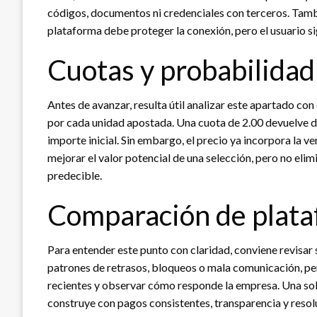
códigos, documentos ni credenciales con terceros. Tamb
plataforma debe proteger la conexión, pero el usuario s
Cuotas y probabilidad
Antes de avanzar, resulta útil analizar este apartado con
por cada unidad apostada. Una cuota de 2.00 devuelve do
importe inicial. Sin embargo, el precio ya incorpora la
mejorar el valor potencial de una selección, pero no elim
predecible.
Comparación de plat
Para entender este punto con claridad, conviene revisar 
patrones de retrasos, bloqueos o mala comunicación, per
recientes y observar cómo responde la empresa. Una sola 
construye con pagos consistentes, transparencia y reso