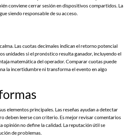
ién conviene cerrar sesión en dispositivos compartidos. La
igue siendo responsable de su acceso.
 calma. Las cuotas decimales indican el retorno potencial
s unidades si el pronóstico resulta ganador, incluyendo el
 ventaja matemática del operador. Comparar cuotas puede
ina la incertidumbre ni transforma el evento en algo
aformas
sus elementos principales. Las reseñas ayudan a detectar
o deben leerse con criterio. Es mejor revisar comentarios
opinión no define la calidad. La reputación útil se
lución de problemas.