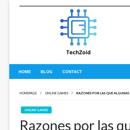
Skip
to
content
Tech Zoid
HOME
BLOG
CONTACT
HOMEPAGE
ONLINE GAMES
RAZONES POR LAS QUE ALGUNAS 
ONLINE GAMES
Razones por las q