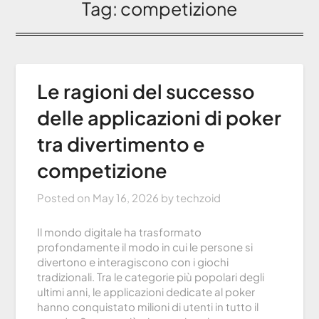
Tag:
competizione
Le ragioni del successo
delle applicazioni di poker
tra divertimento e
competizione
Posted on
May 16, 2026
by
techzoid
Il mondo digitale ha trasformato
profondamente il modo in cui le persone si
divertono e interagiscono con i giochi
tradizionali. Tra le categorie più popolari degli
ultimi anni, le applicazioni dedicate al poker
hanno conquistato milioni di utenti in tutto il