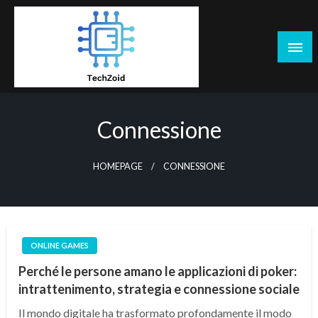
Skip
to
content
Tech Zoid
Connessione
HOMEPAGE
CONNESSIONE
ONLINE GAMES
Perché le persone amano le applicazioni di poker:
intrattenimento, strategia e connessione sociale
Il mondo digitale ha trasformato profondamente il modo