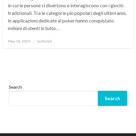
in cui le persone si divertono e interagiscono con i giochi
tradizionali. Tra le categorie più popolari degli ultimi anni,
le applicazioni dedicate al poker hanno conquistato
milioni di utenti in tutto…
Posted
May 16, 2026
techzoid
on
Search
Search