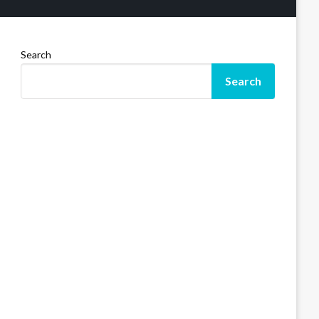
Search
Search