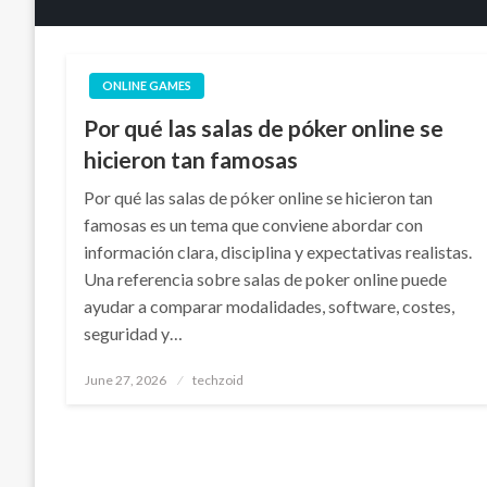
ONLINE GAMES
Por qué las salas de póker online se
hicieron tan famosas
Por qué las salas de póker online se hicieron tan
famosas es un tema que conviene abordar con
información clara, disciplina y expectativas realistas.
Una referencia sobre salas de poker online puede
ayudar a comparar modalidades, software, costes,
seguridad y…
Posted
June 27, 2026
techzoid
on